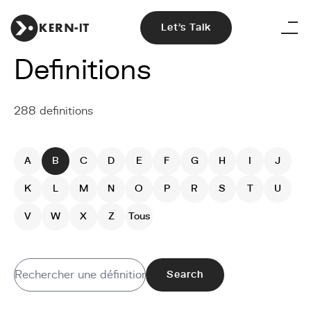
Let's Talk
Definitions
288 definitions
A
B
C
D
E
F
G
H
I
J
K
L
M
N
O
P
R
S
T
U
V
W
X
Z
Tous
Search