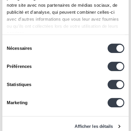
Let's talk about it!
notre site avec nos partenaires de médias sociaux, de
publicité et d'analyse, qui peuvent combiner celles-ci
avec d'autres informations que vous leur avez fournies
ou qu'ils ont collectées lors de votre utilisation de leurs
Let's build
services.
Sélection
We work with
2 third parties
who may receive and
Nécessaires
du
About
Contact
process your information.
consentement
Services
info@kern-it.be
Préférences
+32 2 219 42 60
Projects
About
Join us
Statistiques
jobs@kern-it.be
Contact
Blog
Marketing
Office
KernLab
2A, Rue Belliard,
Jobs
1040 Bruxelles,
Afficher les détails
Définitions
Belgique