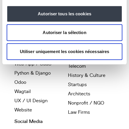
Tools
Autoriser tous les cookies
Expertise
Industries
Business platforms
Real Estate
Autoriser la sélection
Software
Coliving
Development
Smartliving
Utiliser uniquement les cookies nécessaires
Artificial Intelligence
Printing
Web App / SaaS
Telecom
Python & Django
History & Culture
Odoo
Startups
Wagtail
Architects
UX / UI Design
Nonprofit / NGO
Website
Law Firms
Social Media