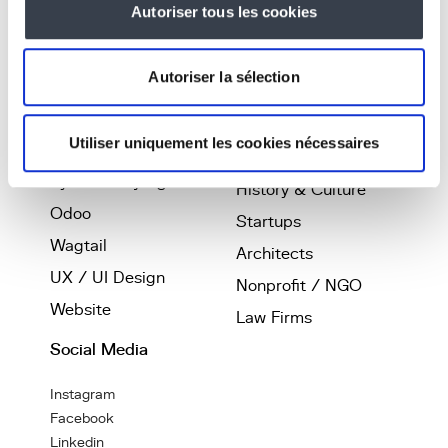
Autoriser tous les cookies
Business platforms
Real Estate
Software
Coliving
Autoriser la sélection
Development
Smartliving
Artificial Intelligence
Printing
Utiliser uniquement les cookies nécessaires
Web App / SaaS
Telecom
Python & Django
History & Culture
Odoo
Startups
Wagtail
Architects
UX / UI Design
Nonprofit / NGO
Website
Law Firms
Social Media
Instagram
Facebook
Linkedin