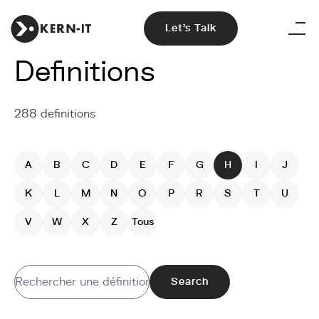
Let's Talk
Definitions
288 definitions
A
B
C
D
E
F
G
H
I
J
K
L
M
N
O
P
R
S
T
U
V
W
X
Z
Tous
Search