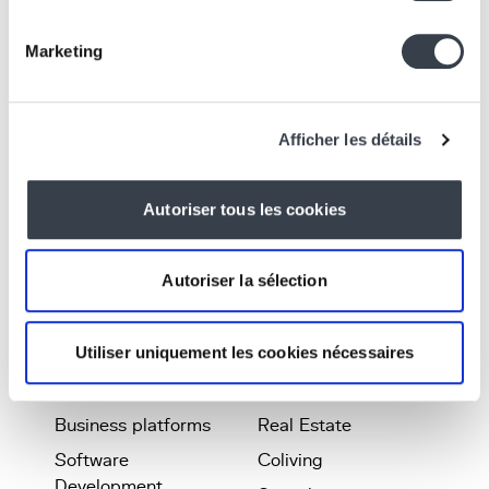
About
Contact
Marketing
Services
info@kern-it.be
+32 2 219 42 60
Projects
About
Join us
Afficher les détails
jobs@kern-it.be
Contact
Blog
Autoriser tous les cookies
Office
KernLab
2A, Rue Belliard,
Jobs
Autoriser la sélection
1040 Bruxelles,
Définitions
Belgique
Tools
Utiliser uniquement les cookies nécessaires
Expertise
Industries
Business platforms
Real Estate
Software
Coliving
Development