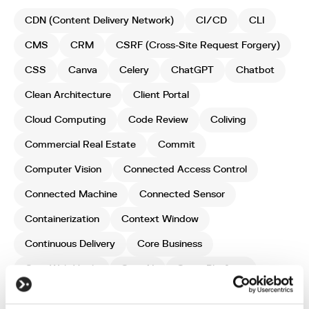
CDN (Content Delivery Network)
CI/CD
CLI
CMS
CRM
CSRF (Cross-Site Request Forgery)
CSS
Canva
Celery
ChatGPT
Chatbot
Clean Architecture
Client Portal
Cloud Computing
Code Review
Coliving
Commercial Real Estate
Commit
Computer Vision
Connected Access Control
Connected Machine
Connected Sensor
Containerization
Context Window
Continuous Delivery
Core Business
Core Web Vitals
CrewAI
Cross-Platform
Cursor
Custom Software