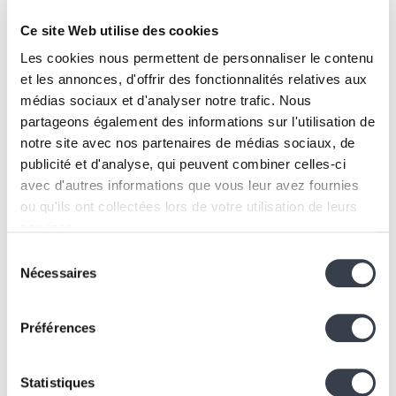
Ce site Web utilise des cookies
Les cookies nous permettent de personnaliser le contenu
et les annonces, d'offrir des fonctionnalités relatives aux
médias sociaux et d'analyser notre trafic. Nous
partageons également des informations sur l'utilisation de
notre site avec nos partenaires de médias sociaux, de
publicité et d'analyse, qui peuvent combiner celles-ci
avec d'autres informations que vous leur avez fournies
You have a
ou qu'ils ont collectées lors de votre utilisation de leurs
project?
services.
Sélection
Let's talk about it!
We work with
2 third parties
who may receive and
Nécessaires
du
process your information.
consentement
Préférences
Let's build
Statistiques