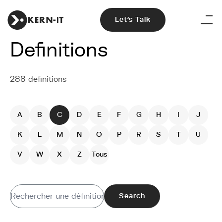
Let's Talk
Definitions
288 definitions
A
B
C
D
E
F
G
H
I
J
K
L
M
N
O
P
R
S
T
U
V
W
X
Z
Tous
Search