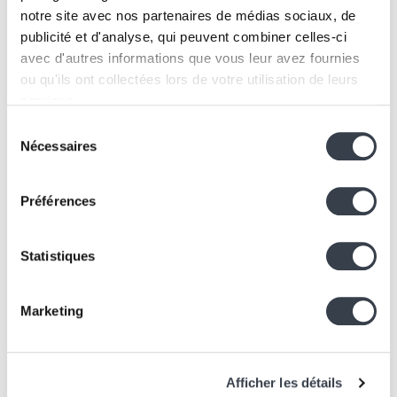
Let's talk about it!
notre site avec nos partenaires de médias sociaux, de
publicité et d'analyse, qui peuvent combiner celles-ci
avec d'autres informations que vous leur avez fournies
ou qu'ils ont collectées lors de votre utilisation de leurs
Let's build
services.
Sélection
We work with
2 third parties
who may receive and
Nécessaires
du
About
Contact
process your information.
consentement
Services
info@kern-it.be
Préférences
+32 2 219 42 60
Projects
About
Join us
Statistiques
jobs@kern-it.be
Contact
Blog
Marketing
Office
KernLab
2A, Rue Belliard,
Jobs
1040 Bruxelles,
Afficher les détails
Définitions
Belgique