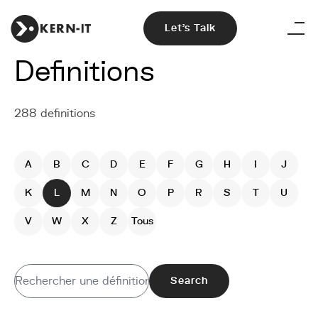
Let's Talk
Definitions
288 definitions
A
B
C
D
E
F
G
H
I
J
K
L
M
N
O
P
R
S
T
U
V
W
X
Z
Tous
Search