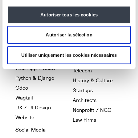
Tools
Autoriser tous les cookies
Expertise
Industries
Business platforms
Real Estate
Autoriser la sélection
Software
Coliving
Development
Smartliving
Utiliser uniquement les cookies nécessaires
Artificial Intelligence
Printing
Web App / SaaS
Telecom
Python & Django
History & Culture
Odoo
Startups
Wagtail
Architects
UX / UI Design
Nonprofit / NGO
Website
Law Firms
Social Media