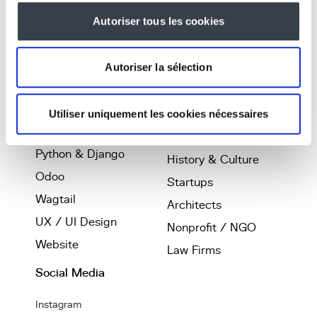
Expertise
Industries
Autoriser tous les cookies
Business platforms
Real Estate
Autoriser la sélection
Software
Coliving
Development
Smartliving
Artificial Intelligence
Utiliser uniquement les cookies nécessaires
Printing
Web App / SaaS
Telecom
Python & Django
History & Culture
Odoo
Startups
Wagtail
Architects
UX / UI Design
Nonprofit / NGO
Website
Law Firms
Social Media
Instagram