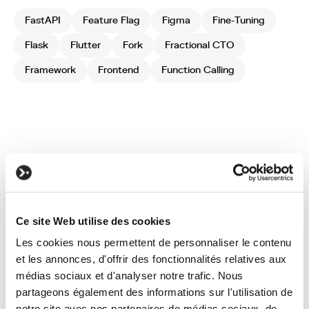
FastAPI
Feature Flag
Figma
Fine-Tuning
Flask
Flutter
Fork
Fractional CTO
Framework
Frontend
Function Calling
Ce site Web utilise des cookies
You have a
Les cookies nous permettent de personnaliser le contenu
et les annonces, d'offrir des fonctionnalités relatives aux
project?
médias sociaux et d'analyser notre trafic. Nous
Let's talk about it!
partageons également des informations sur l'utilisation de
notre site avec nos partenaires de médias sociaux, de