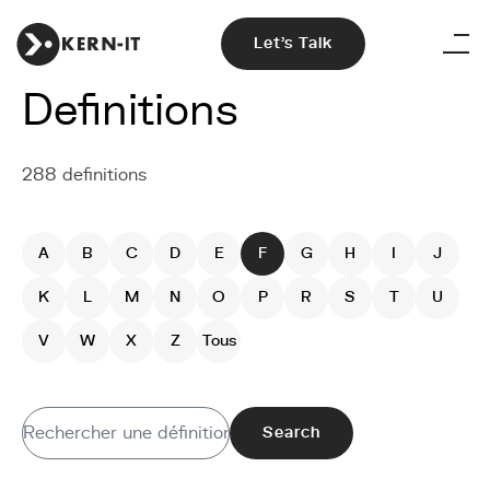
Let's Talk
Definitions
288 definitions
A
B
C
D
E
F
G
H
I
J
K
L
M
N
O
P
R
S
T
U
V
W
X
Z
Tous
Search