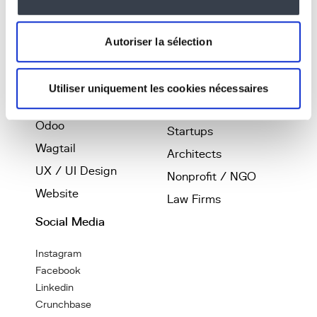
Software
Coliving
Development
Smartliving
Autoriser la sélection
Artificial Intelligence
Printing
Web App / SaaS
Telecom
Utiliser uniquement les cookies nécessaires
Python & Django
History & Culture
Odoo
Startups
Wagtail
Architects
UX / UI Design
Nonprofit / NGO
Website
Law Firms
Social Media
Instagram
Facebook
Linkedin
Crunchbase