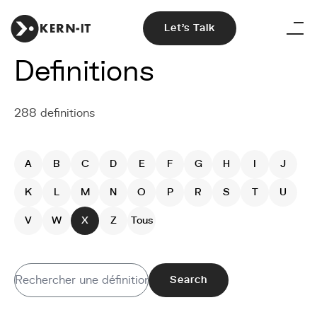
Let's Talk
Definitions
288 definitions
A
B
C
D
E
F
G
H
I
J
K
L
M
N
O
P
R
S
T
U
V
W
X
Z
Tous
Search