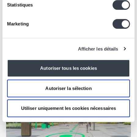
Statistiques
Collaboration
Marketing
Liberation Route Europe: a digital
ecosystem to tell the story of Europe’s
liberation.
Afficher les détails
17 February 2025
Autoriser tous les cookies
Autoriser la sélection
Utiliser uniquement les cookies nécessaires