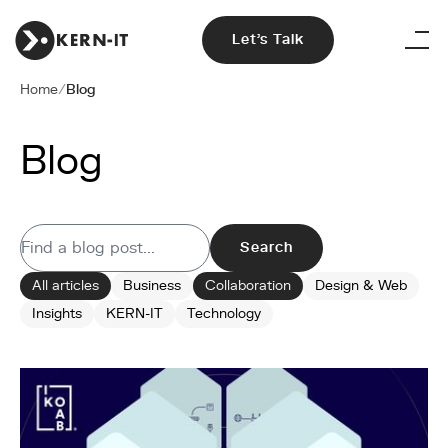
Let's Talk
Home
/
Blog
Blog
Search
All articles
Business
Collaboration
Design & Web
Insights
KERN-IT
Technology