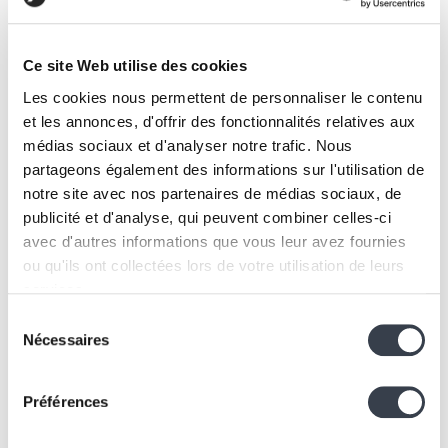
Ce site Web utilise des cookies
Les cookies nous permettent de personnaliser le contenu
Collaboration
Design & Web
et les annonces, d'offrir des fonctionnalités relatives aux
Scaling a recruitment website step-by-
médias sociaux et d'analyser notre trafic. Nous
step: the PaHRtners case study
partageons également des informations sur l'utilisation de
14 November 2025
notre site avec nos partenaires de médias sociaux, de
publicité et d'analyse, qui peuvent combiner celles-ci
avec d'autres informations que vous leur avez fournies
ou qu'ils ont collectées lors de votre utilisation de leurs
services.
Sélection
We work with
2 third parties
who may receive and
Nécessaires
du
process your information.
consentement
Préférences