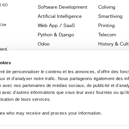
2 60
Software Development
Coliving
Artificial Intelligence
Smartliving
t.be
Web App / SaaS
Printing
Python & Django
Telecom
Odoo
History & Cul
iard,
Wagtail
Startups
les,
UX / UI Design
Architects
ookies
Website
Nonprofit / 
t de personnaliser le contenu et les annonces, d'offrir des fonct
ux et d'analyser notre trafic. Nous partageons également des in
Law Firms
site avec nos partenaires de médias sociaux, de publicité et d'anal
 avec d'autres informations que vous leur avez fournies ou qu'il
lisation de leurs services.
ies
who may receive and process your information.