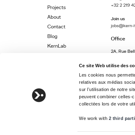
+32 2 219 4
Projects
About
Join us
jobs@kern-i
Contact
Blog
Office
KernLab
2A, Rue Bell
Jobs
1040 Bruxel
Belgique
Définitions
Ce site Web utilise des c
Tools
Les cookies nous permetten
relatives aux médias socia
sur l'utilisation de notre 
peuvent combiner celles-ci
collectées lors de votre uti
We work with
2 third part
©
KERN-IT
2026 All Rights Reserved ·
COOKIES
·
PRIVACY POLICY