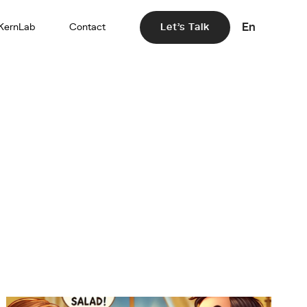
En
KernLab
Contact
Let's Talk