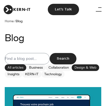
Let's Talk
Home
/
Blog
Blog
Search
All articles
Business
Collaboration
Design & Web
Insights
KERN-IT
Technology