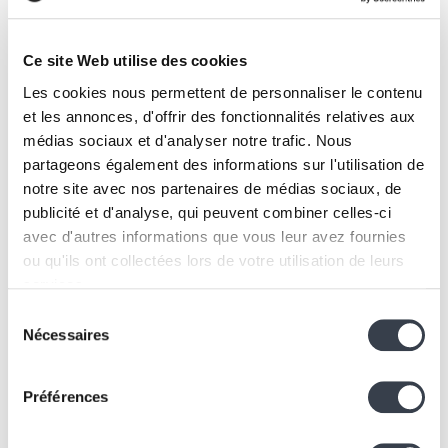
Ce site Web utilise des cookies
Les cookies nous permettent de personnaliser le contenu
et les annonces, d'offrir des fonctionnalités relatives aux
Design & Web
médias sociaux et d'analyser notre trafic. Nous
Color Psychology in Digital Design
partageons également des informations sur l'utilisation de
19 March 2025
notre site avec nos partenaires de médias sociaux, de
publicité et d'analyse, qui peuvent combiner celles-ci
avec d'autres informations que vous leur avez fournies
ou qu'ils ont collectées lors de votre utilisation de leurs
services.
Sélection
We work with
2 third parties
who may receive and
Nécessaires
du
process your information.
consentement
Préférences