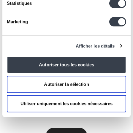
Statistiques
Design & Web
Marketing
Inclusive writing for the web
24 January 2025
Afficher les détails
Autoriser tous les cookies
You have a
Autoriser la sélection
project?
Utiliser uniquement les cookies nécessaires
Let's talk about it!