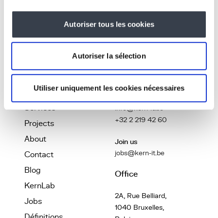
Let's talk about it!
Autoriser tous les cookies
Autoriser la sélection
Let's build
About
Contact
Utiliser uniquement les cookies nécessaires
Services
info@kern-it.be
+32 2 219 42 60
Projects
About
Join us
jobs@kern-it.be
Contact
Blog
Office
KernLab
2A, Rue Belliard,
Jobs
1040 Bruxelles,
Définitions