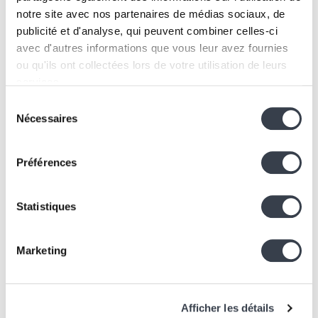
notre site avec nos partenaires de médias sociaux, de
publicité et d'analyse, qui peuvent combiner celles-ci
avec d'autres informations que vous leur avez fournies
Applications, IoT
ou qu'ils ont collectées lors de votre utilisation de leurs
Inseetu
services.
A web application to map, visualise, budget and
Sélection
describe urban furniture projects
We work with
2 third parties
who may receive and
Nécessaires
du
process your information.
consentement
Préférences
Statistiques
Marketing
You have a
project?
Afficher les détails