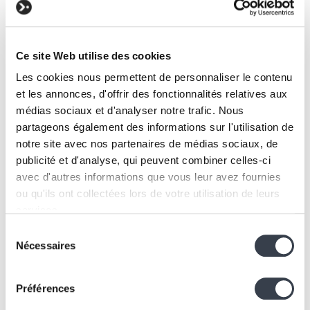
Ce site Web utilise des cookies
Les cookies nous permettent de personnaliser le contenu
et les annonces, d'offrir des fonctionnalités relatives aux
médias sociaux et d'analyser notre trafic. Nous
partageons également des informations sur l'utilisation de
notre site avec nos partenaires de médias sociaux, de
publicité et d'analyse, qui peuvent combiner celles-ci
avec d'autres informations que vous leur avez fournies
ou qu'ils ont collectées lors de votre utilisation de leurs
services.
Sélection
We work with
2 third parties
who may receive and
Nécessaires
du
process your information.
consentement
Préférences