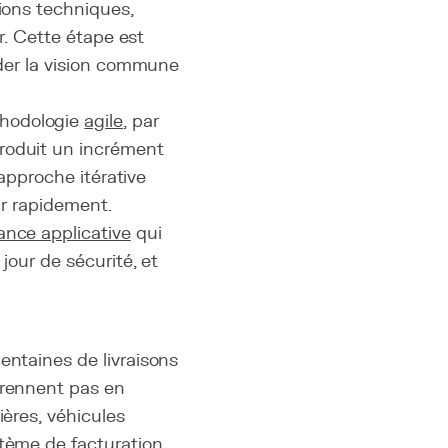
tions techniques,
r. Cette étape est
ider la vision commune
thodologie
agile
, par
roduit un incrément
 approche itérative
ur rapidement.
nce applicative
qui
jour de sécurité, et
entaines de livraisons
prennent pas en
ières, véhicules
stème de facturation