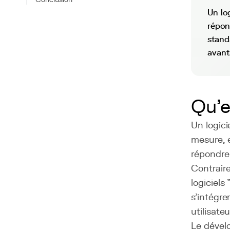
Un lo
répon
stand
avant
Qu'e
Un logic
mesure, 
répondre 
Contraire
logiciels
s'intégr
utilisateu
Le dével