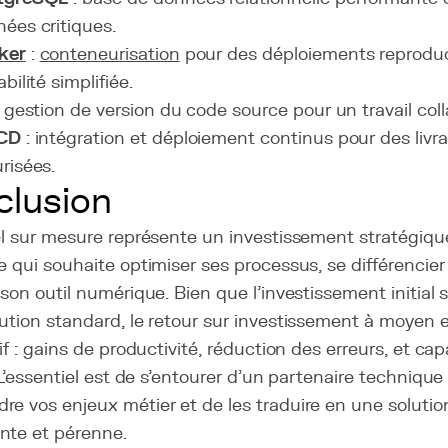
ées critiques.
ker
:
conteneurisation
pour des déploiements reproduc
abilité simplifiée.
 gestion de version du code source pour un travail colla
CD
: intégration et déploiement continus pour des livr
risées.
lusion
el sur mesure représente un investissement stratégiqu
e qui souhaite optimiser ses processus, se différencie
 son outil numérique. Bien que l'investissement initial s
ution standard, le retour sur investissement à moyen 
tif : gains de productivité, réduction des erreurs, et cap
. L'essentiel est de s'entourer d'un partenaire technique
e vos enjeux métier et de les traduire en une solution 
nte et pérenne.