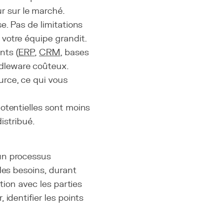
r sur le marché.
se. Pas de limitations
 votre équipe grandit.
nts (
ERP
,
CRM
, bases
ddleware coûteux.
urce, ce qui vous
 potentielles sont moins
istribué.
un processus
des besoins, durant
tion avec les parties
identifier les points