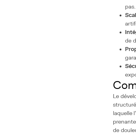
pas.
Scal
arti
Inté
de d
Prop
gara
Sécu
expo
Com
Le dével
structuré
laquelle 
prenantes
de douleur