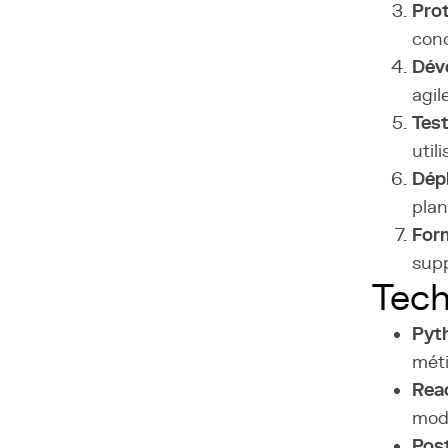
Pro
conc
Déve
agil
Test
util
Dép
plan
For
supp
Tech
Pyt
méti
Rea
mod
Pos