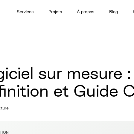
Services
Projets
À propos
Blog
iciel sur mesure :
finition et Guide 
cture
ITION