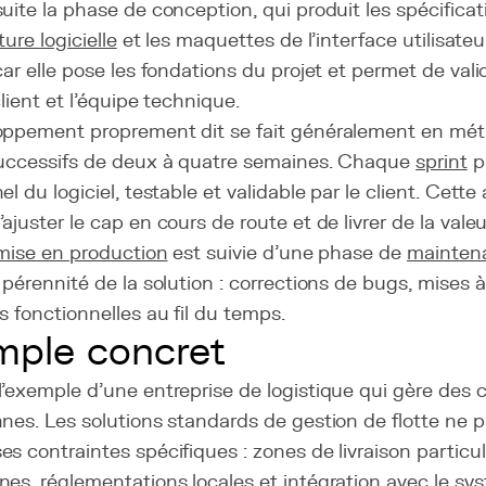
uite la phase de conception, qui produit les spécifica
ture logicielle
et les maquettes de l'interface utilisateu
car elle pose les fondations du projet et permet de val
client et l'équipe technique.
oppement proprement dit se fait généralement en mé
successifs de deux à quatre semaines. Chaque
sprint
p
el du logiciel, testable et validable par le client. Cette
ajuster le cap en cours de route et de livrer de la vale
mise en production
est suivie d'une phase de
maintena
 pérennité de la solution : corrections de bugs, mises à 
s fonctionnelles au fil du temps.
ple concret
'exemple d'une entreprise de logistique qui gère des c
nes. Les solutions standards de gestion de flotte ne 
s contraintes spécifiques : zones de livraison particul
es, réglementations locales et intégration avec le sy