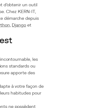
 d'obtenir un outil
rise. Chez KERN-IT,
te démarche depuis
ython
,
Django
et
 est
incontournable, les
tions standards ou
mesure apporte des
'adapte à votre façon de
r leurs habitudes pour
rents ne possèdent