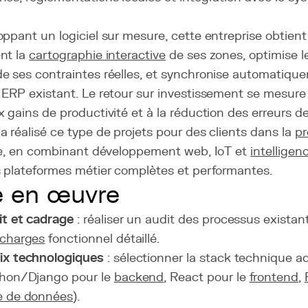
ppant un logiciel sur mesure, cette entreprise obtient 
nt la
cartographie interactive
de ses zones, optimise l
e ses contraintes réelles, et synchronise automatiqu
 ERP existant. Le retour sur investissement se mesur
 gains de productivité et à la réduction des erreurs de 
 réalisé ce type de projets pour des clients dans la
pr
rie, en combinant développement web, IoT et
intelligenc
s plateformes métier complètes et performantes.
e en œuvre
t et cadrage
: réaliser un audit des processus existan
 charges
fonctionnel détaillé.
ix technologiques
: sélectionner la stack technique a
thon/Django pour le
backend
, React pour le
frontend
,
e de données
).