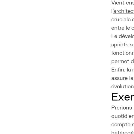
Vient ens
l'
architec
cruciale 
entre le 
Le dével
sprints 
fonctionn
permet d'
Enfin, la
assure la
évolution
Exem
Prenons l
quotidien
compte se
hétérogèn