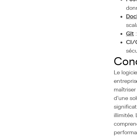
donn
Doc
scal
Git
:
CI/
sécu
Conc
Le logici
entrepris
maîtriser
d'une sol
significa
illimitée
comprendr
performa