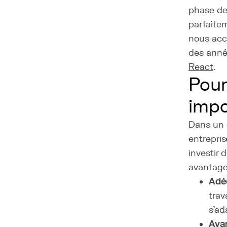
phase de 
parfaitem
nous acc
des anné
React
.
Pour
impo
Dans un 
entrepris
investir
avantages
Adé
trav
s'ad
Ava