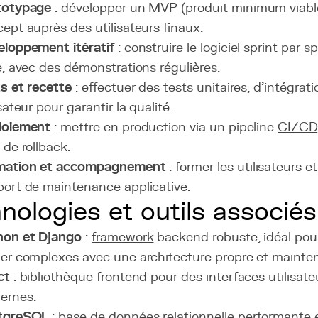
totypage
: développer un
MVP
(produit minimum viable
ept auprès des utilisateurs finaux.
loppement itératif
: construire le logiciel sprint par 
e, avec des démonstrations régulières.
s et recette
: effectuer des tests unitaires, d'intégrat
isateur pour garantir la qualité.
loiement
: mettre en production via un pipeline
CI/CD
 de rollback.
mation et accompagnement
: former les utilisateurs 
ort de maintenance applicative.
nologies et outils associés
hon et Django
:
framework
backend robuste, idéal pour
er complexes avec une architecture propre et mainten
ct
: bibliothèque frontend pour des interfaces utilisate
ernes.
tgreSQL
: base de données relationnelle performante e