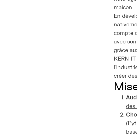
maison.
En dévelo
nativeme
compte d
avec son
grâce aux
KERN-IT a
l'indust
créer de
Mis
Audi
des
Cho
(Py
bas