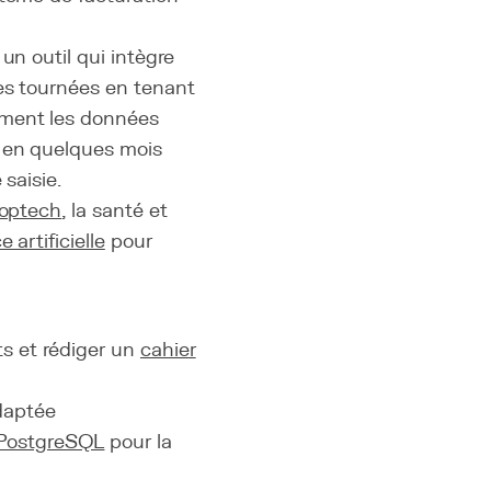
un outil qui intègre
es tournées en tenant
ement les données
e en quelques mois
saisie.
optech
, la santé et
e artificielle
pour
ts et rédiger un
cahier
daptée
PostgreSQL
pour la