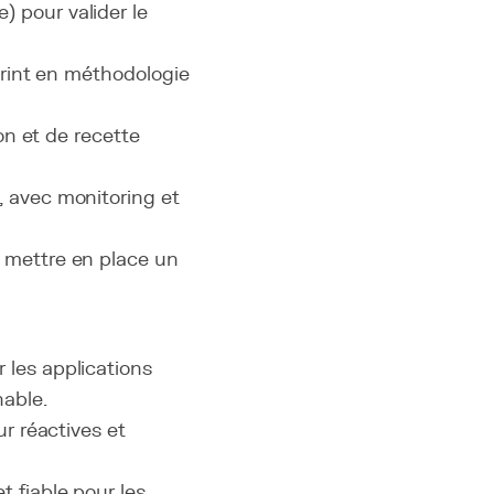
) pour valider le
sprint en méthodologie
ion et de recette
, avec monitoring et
et mettre en place un
 les applications
able.
ur réactives et
t fiable pour les