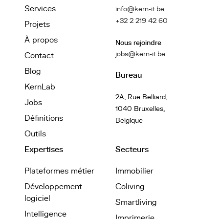
Services
info@kern-it.be
+32 2 219 42 60
Projets
À propos
Nous rejoindre
jobs@kern-it.be
Contact
Blog
Bureau
KernLab
2A, Rue Belliard,
Jobs
1040 Bruxelles,
Définitions
Belgique
Outils
Expertises
Secteurs
Plateformes métier
Immobilier
Développement
Coliving
logiciel
Smartliving
Intelligence
Imprimerie