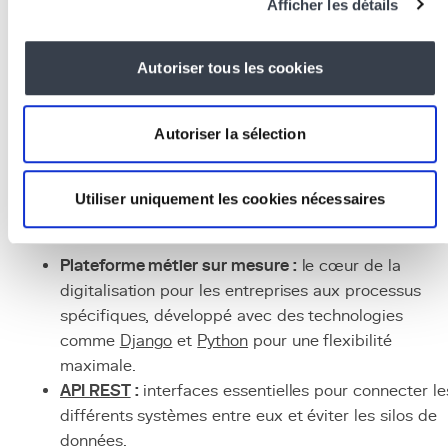
premier facteur d'échec des projets de digitalisatio
Afficher les détails
bien avant les aspects techniques.
Mesure et amélioration continue :
définir des KPI
Autoriser tous les cookies
clairs (temps de traitement, taux d'erreur,
satisfaction client) et les suivre régulièrement pour
mesurer le retour sur investissement et identifier le
Autoriser la sélection
axes d'amélioration.
Technologies et outils
Utiliser uniquement les cookies nécessaires
associés
Plateforme métier sur mesure :
le cœur de la
digitalisation pour les entreprises aux processus
spécifiques, développé avec des technologies
comme
Django
et
Python
pour une flexibilité
maximale.
API REST
:
interfaces essentielles pour connecter le
différents systèmes entre eux et éviter les silos de
données.