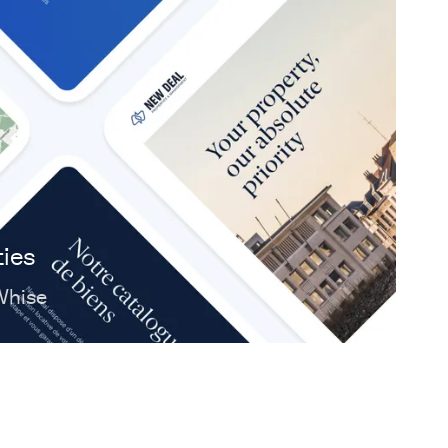
ies
Whise