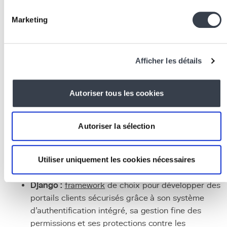
pour le
backend
,
React
pour l'interface,
PostgreSQ
pour les données) en intégrant les API de connexio
Marketing
aux systèmes internes.
Phase pilote :
déployer le portail avec un groupe
restreint de clients de confiance pour recueillir leur
Afficher les détails
retours et ajuster l'ergonomie et les fonctionnalités
avant le lancement général.
Déploiement et accompagnement :
ouvrir le portail
Autoriser tous les cookies
à l'ensemble des clients avec une communication
claire sur ses avantages et un accompagnement
Autoriser la sélection
pour les premiers pas.
Technologies et outils
Utiliser uniquement les cookies nécessaires
associés
Django :
framework
de choix pour développer des
portails clients sécurisés grâce à son système
d'authentification intégré, sa gestion fine des
permissions et ses protections contre les