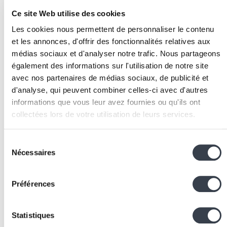
lors des phases commerciales.
Ce site Web utilise des cookies
Mise en oeuvre
Les cookies nous permettent de personnaliser le contenu
Analyse des parcours clients :
identifier toutes les
et les annonces, d'offrir des fonctionnalités relatives aux
interactions entre l'entreprise et ses clients
médias sociaux et d'analyser notre trafic. Nous partageons
(documents échangés, demandes récurrentes, point
également des informations sur l'utilisation de notre site
de friction) pour définir les fonctionnalités prioritair
avec nos partenaires de médias sociaux, de publicité et
du portail.
d'analyse, qui peuvent combiner celles-ci avec d'autres
Conception de l'expérience utilisateur :
dessiner le
informations que vous leur avez fournies ou qu'ils ont
collectées lors de votre utilisation de leurs services.
parcours utilisateur
côté client en tenant compte d
la diversité des profils (décideur, opérationnel,
We work with
2 third parties
who may receive and
administratif) et de leurs besoins spécifiques.
Sélection
process your information.
Nécessaires
Définition du modèle de sécurité :
concevoir le
du
système d'authentification, la gestion des rôles et
consentement
des permissions, et les mécanismes de protection
Préférences
des données conformes au
RGPD
.
Développement de la plateforme :
construire le
Statistiques
portail avec des technologies éprouvées (
Django