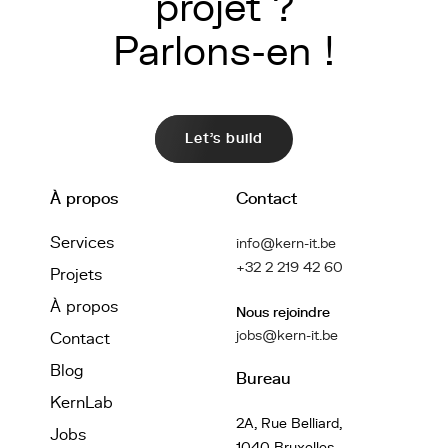
projet ?
Parlons-en !
Let's build
À propos
Contact
Services
info@kern-it.be
+32 2 219 42 60
Projets
À propos
Nous rejoindre
jobs@kern-it.be
Contact
Blog
Bureau
KernLab
2A, Rue Belliard,
Jobs
1040 Bruxelles,