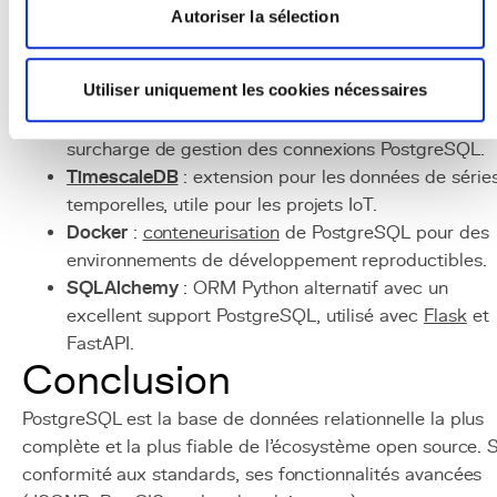
PostGIS
: extension géospatiale qui transforme
Autoriser la sélection
PostgreSQL en base de données GIS complète.
pgAdmin
: interface d'administration web pour
Utiliser uniquement les cookies nécessaires
PostgreSQL.
pgBouncer
: pooler de connexions qui réduit la
surcharge de gestion des connexions PostgreSQL.
TimescaleDB
: extension pour les données de série
temporelles, utile pour les projets IoT.
Docker
:
conteneurisation
de PostgreSQL pour des
environnements de développement reproductibles.
SQLAlchemy
: ORM Python alternatif avec un
excellent support PostgreSQL, utilisé avec
Flask
et
FastAPI.
Conclusion
PostgreSQL est la base de données relationnelle la plus
complète et la plus fiable de l'écosystème open source. 
conformité aux standards, ses fonctionnalités avancées