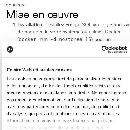
données.
Mise en œuvre
Installation
: installez PostgreSQL via le gestionnai
de paquets de votre système ou utilisez
Docker
(
docker run -d postgres:16
) pour un
démarrage rapide. Configurez un utilisateur dédié e
une base de données pour chaque projet.
Configuration Django
: configurez le
backend
de
base de données Django pour utiliser
Ce site Web utilise des cookies
django.db.backends.postgresql
. Installez le
Les cookies nous permettent de personnaliser le contenu
driver
psycopg2
ou
psycopg
(version 3).
et les annonces, d'offrir des fonctionnalités relatives aux
Optimisation
: ajustez les paramètres critiques de
médias sociaux et d'analyser notre trafic. Nous partageons
PostgreSQL :
shared_buffers
(25% de la RAM),
également des informations sur l'utilisation de notre site
work_mem
,
effective_cache_size
. Utilisez
avec nos partenaires de médias sociaux, de publicité et
pgTune
pour obtenir une configuration de base
d'analyse, qui peuvent combiner celles-ci avec d'autres
adaptée à votre serveur.
informations que vous leur avez fournies ou qu'ils ont
collectées lors de votre utilisation de leurs services.
Index
: analysez les requêtes lentes avec
EXPLAIN