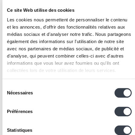
Cartographier les traitements
: identifier toutes les
Ce site Web utilise des cookies
données personnelles collectées par votre site ou
application, leurs finalités, les bases légales
Les cookies nous permettent de personnaliser le contenu
applicables, et les durées de conservation. Consign
et les annonces, d'offrir des fonctionnalités relatives aux
médias sociaux et d'analyser notre trafic. Nous partageons
le tout dans un registre des traitements.
également des informations sur l'utilisation de notre site
Mettre en place le consentement cookies
:
avec nos partenaires de médias sociaux, de publicité et
implémenter un bandeau de consentement conform
d'analyse, qui peuvent combiner celles-ci avec d'autres
(Cookiebot, Axeptio) qui bloque effectivement les
informations que vous leur avez fournies ou qu'ils ont
cookies non essentiels avant le consentement et
collectées lors de votre utilisation de leurs services.
offre un choix granulaire.
Rédiger la politique de confidentialité
: créer une
We work with
2 third parties
who may receive and
Sélection
politique claire, accessible et complète listant les
process your information.
Nécessaires
du
traitements, les bases légales, les durées de
consentement
conservation, les droits des utilisateurs et les
coordonnées du responsable de traitement.
Préférences
Sécuriser techniquement les données
: implément
le chiffrement HTTPS, sécuriser les accès à la base
Statistiques
de données, configurer les mots de passe applicatif