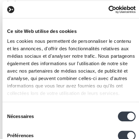
Mise en œuvre
Analyser les besoins
: comprendre les exigences
fonctionnelles et non fonctionnelles (performance,
scalabilité, sécurité, disponibilité).
Ce site Web utilise des cookies
Évaluer les contraintes
: budget, compétences de
Les cookies nous permettent de personnaliser le contenu
l'équipe, délais, infrastructure existante, et exigenc
et les annonces, d'offrir des fonctionnalités relatives aux
réglementaires.
médias sociaux et d'analyser notre trafic. Nous partageons
Choisir le style architectural
: monolithe pour les
également des informations sur l'utilisation de notre site
projets simples, microservices pour les systèmes
avec nos partenaires de médias sociaux, de publicité et
complexes avec des équipes multiples, architecture
d'analyse, qui peuvent combiner celles-ci avec d'autres
événementielle pour les systèmes temps réel.
informations que vous leur avez fournies ou qu'ils ont
collectées lors de votre utilisation de leurs services.
Définir les composants
: identifier les modules du
système, leurs responsabilités et leurs interfaces de
We work with
2 third parties
who may receive and
communication.
Sélection
process your information.
Nécessaires
Documenter les décisions
: utiliser des Architectur
du
Decision Records (ADR) pour tracer les choix
consentement
architecturaux et leurs justifications.
Préférences