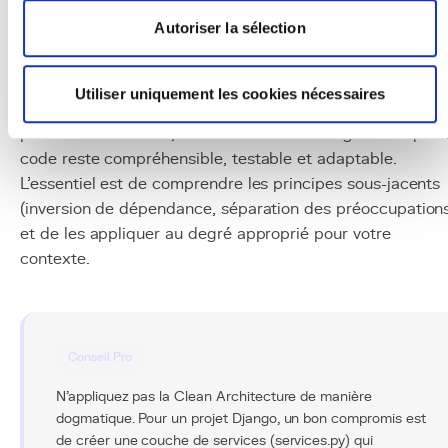
La Clean Architecture est un investissement dans la
Autoriser la sélection
longévité et la qualité de votre code. Elle n'est pas
adaptée à tous les projets : un
MVP
ou un petit outil
interne ne justifie pas cette complexité structurelle. Mais
Utiliser uniquement les cookies nécessaires
pour les applications métier critiques qui doivent évoluer
pendant des années, la Clean Architecture garantit que l
code reste compréhensible, testable et adaptable.
L'essentiel est de comprendre les principes sous-jacents
(inversion de dépendance, séparation des préoccupation
et de les appliquer au degré approprié pour votre
contexte.
Conseil Pro
N'appliquez pas la Clean Architecture de manière
dogmatique. Pour un projet Django, un bon compromis est
de créer une couche de services (services.py) qui