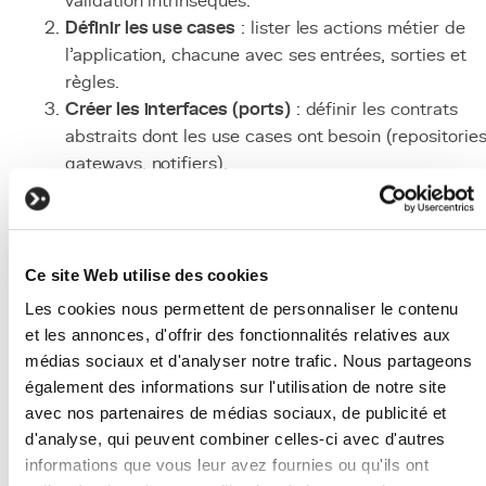
validation intrinsèques.
Définir les use cases
: lister les actions métier de
l'application, chacune avec ses entrées, sorties et
règles.
Créer les interfaces (ports)
: définir les contrats
abstraits dont les use cases ont besoin (repositories
gateways, notifiers).
Implémenter les adaptateurs
: créer les
implémentations concrètes des interfaces utilisant
Django, PostgreSQL, les API externes.
Câbler avec l'injection de dépendances
: utiliser un
Ce site Web utilise des cookies
conteneur d'injection de dépendances ou un simple
Les cookies nous permettent de personnaliser le contenu
factory pour connecter les implémentations aux
et les annonces, d'offrir des fonctionnalités relatives aux
interfaces.
médias sociaux et d'analyser notre trafic. Nous partageons
Tester chaque couche
: tests unitaires purs pour le
également des informations sur l'utilisation de notre site
entités et use cases (sans framework), tests
avec nos partenaires de médias sociaux, de publicité et
d'intégration pour les adaptateurs.
d'analyse, qui peuvent combiner celles-ci avec d'autres
Technologies et outils
informations que vous leur avez fournies ou qu'ils ont