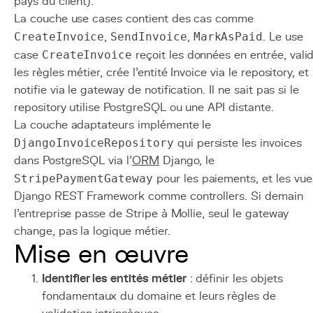
pays du client).
La couche use cases contient des cas comme
CreateInvoice
,
SendInvoice
,
MarkAsPaid
. Le use
case
CreateInvoice
reçoit les données en entrée, vali
les règles métier, crée l'entité Invoice via le repository, et
notifie via le gateway de notification. Il ne sait pas si le
repository utilise PostgreSQL ou une API distante.
La couche adaptateurs implémente le
DjangoInvoiceRepository
qui persiste les invoices
dans PostgreSQL via l'
ORM
Django, le
StripePaymentGateway
pour les paiements, et les vue
Django REST Framework comme controllers. Si demain
l'entreprise passe de Stripe à Mollie, seul le gateway
change, pas la logique métier.
Mise en œuvre
Identifier les entités métier
: définir les objets
fondamentaux du domaine et leurs règles de