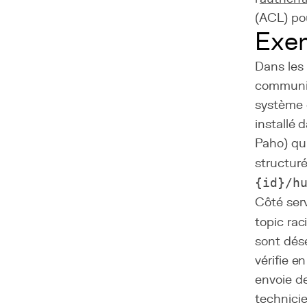
(ACL) pou
Exem
Dans les 
communica
système 
installé
Paho) qui
structuré
{id}/h
Côté serv
topic ra
sont désé
vérifie e
envoie de
technici