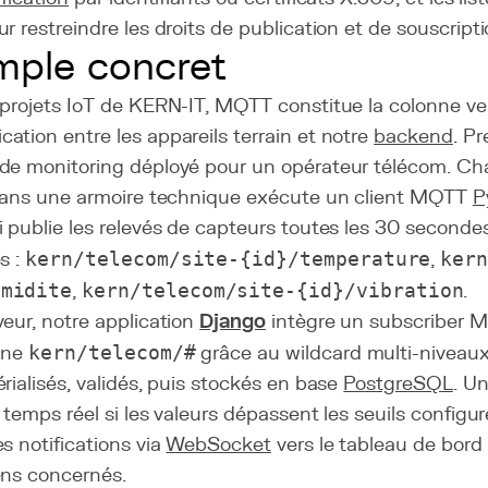
r restreindre les droits de publication et de souscripti
ple concret
projets IoT de KERN-IT, MQTT constitue la colonne ver
tion entre les appareils terrain et notre
backend
. P
de monitoring déployé pour un opérateur télécom. C
 dans une armoire technique exécute un client MQTT
P
 publie les relevés de capteurs toutes les 30 secondes
s :
kern/telecom/site-{id}/temperature
,
ker
umidite
,
kern/telecom/site-{id}/vibration
.
eur, notre application
Django
intègre un subscriber M
cine
kern/telecom/#
grâce au wildcard multi-niveau
rialisés, validés, puis stockés en base
PostgreSQL
. U
n temps réel si les valeurs dépassent les seuils configur
s notifications via
WebSocket
vers le tableau de bord 
ens concernés.