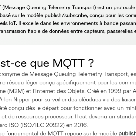
(Message Queuing Telemetry Transport) est un protocole
 basé sur le modèle publish/subscribe, conçu pour les co
eils IoT. Il excelle dans les environnements à bande passan
ransmission fiable de données entre capteurs, passerelles e
est-ce que MQTT ?
ronyme de Message Queuing Telemetry Transport, est
ie réseau léger conçu spécifiquement pour les comm
ne (M2M) et l'Internet des Objets. Créé en 1999 par 
Arlen Nipper pour surveiller des oléoducs via des liaiso
té conçu dès le départ pour fonctionner avec un mi
 et de ressources processeur. Il est devenu un stand
ard ISO (ISO/IEC 20922) en 2016.
ipe fondamental de MQTT repose sur le modèle
publis