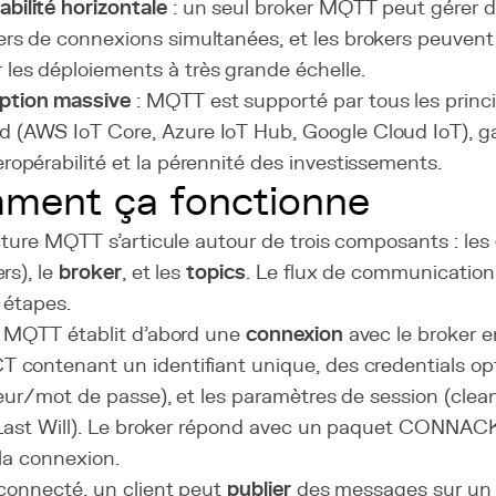
abilité horizontale
: un seul broker MQTT peut gérer d
iers de connexions simultanées, et les brokers peuvent
 les déploiements à très grande échelle.
ption massive
: MQTT est supporté par tous les princ
d (AWS IoT Core, Azure IoT Hub, Google Cloud IoT), g
teropérabilité et la pérennité des investissements.
ment ça fonctionne
cture MQTT s'articule autour de trois composants : les
rs), le
broker
, et les
topics
. Le flux de communication
 étapes.
t MQTT établit d'abord une
connexion
avec le broker 
contenant un identifiant unique, des credentials op
teur/mot de passe), et les paramètres de session (clean
, Last Will). Le broker répond avec un paquet CONNAC
la connexion.
 connecté, un client peut
publier
des messages sur un t