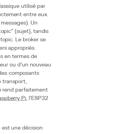
assique utilisé par
ectement entre eux.
e messages). Un
opic" (sujet), tandis
topic. Le broker se
ers appropriés.
es en termes de
apteur ou d'un nouveau
 des composants
 transport,
le rend parfaitement
aspberry Pi
, l'ESP32
 est une décision