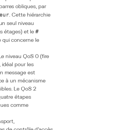
arres obliques, par
eur
. Cette hiérarchie
n seul niveau
s étages) et le
#
 qui concerne le
Le niveau QoS 0 (fire
 idéal pour les
'un message est
râce à un mécanisme
ibles. Le QoS 2
quatre étapes
ques comme
nsport,
stes de contrôle d'accès