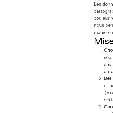
Les donn
cartogra
couleur r
nous per
manière i
Mis
Cho
sou
envi
ente
Défi
et e
{or
cett
Conf