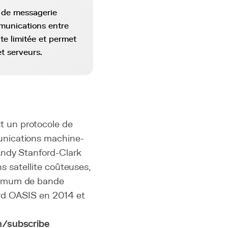
 de messagerie
mmunications entre
te limitée et permet
t serveurs.
 un protocole de
unications machine-
Andy Stanford-Clark
ns satellite coûteuses,
nimum de bande
ard OASIS en 2014 et
h/subscribe