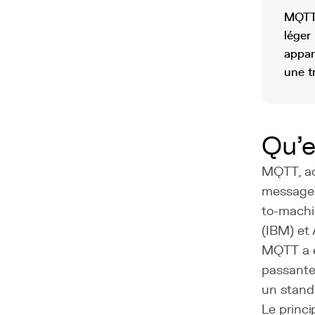
MQTT 
léger
appar
une t
Qu'
MQTT, ac
messager
to-machi
(IBM) et 
MQTT a é
passante
un stand
Le princ