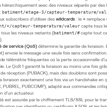
s hiérarchiquement avec des niveaux séparés par des b
:
batiment/etage-3/capteur-temperature/val
x subscribers d'utiliser des
wildcards
: le
+
remplace u
nt/+/capteur-temperature/valeur
capte tous le
tous les niveaux restants (
batiment/#
capte tout ce
).
té de service (QoS)
détermine la garantie de livraison. 
t) envoie le message une seule fois sans confirmation,
de télémétrie fréquentes où la perte occasionnelle d
e. Le QoS 1 garantit la livraison au moins une fois g
 de réception (PUBACK), mais des doublons sont poss
la livraison exactement une fois via un handshake en 
, PUBREL, PUBCOMP), adapté aux commandes criti
ion d'un actuateur.
té est assurée par le chiffrement TLS/SSL pour le tra
fication
par identifiants ou certificats X.509, et les li