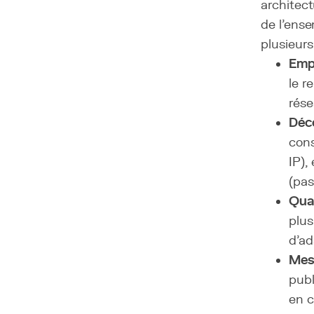
architect
de l'ens
plusieurs
Emp
le r
rése
Déc
cons
IP),
(pas
Qual
plus
d'ad
Mes
publ
en c