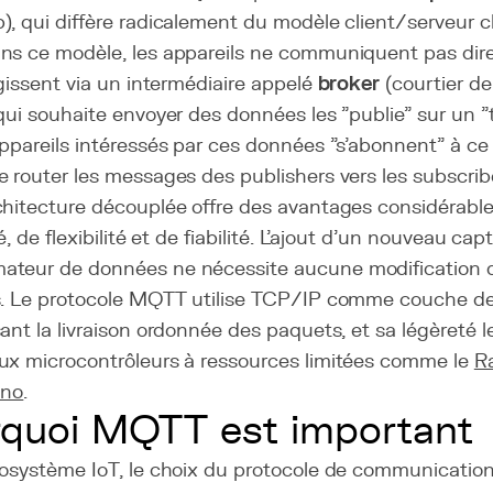
, qui diffère radicalement du modèle client/serveur cl
ns ce modèle, les appareils ne communiquent pas dir
agissent via un intermédiaire appelé
broker
(courtier d
qui souhaite envoyer des données les "publie" sur un "t
ppareils intéressés par ces données "s'abonnent" à ce 
 router les messages des publishers vers les subscrib
chitecture découplée offre des avantages considérabl
té, de flexibilité et de fiabilité. L'ajout d'un nouveau c
teur de données ne nécessite aucune modification
s. Le protocole MQTT utilise TCP/IP comme couche de
ant la livraison ordonnée des paquets, et sa légèreté 
ux microcontrôleurs à ressources limitées comme le
R
ino
.
quoi MQTT est important
cosystème IoT, le choix du protocole de communication