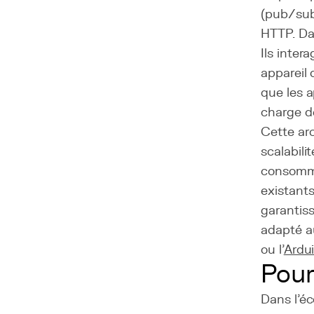
(pub/sub)
HTTP. Da
Ils inter
appareil 
que les a
charge de
Cette ar
scalabili
consomma
existant
garantiss
adapté a
ou l'
Ardu
Pour
Dans l'é