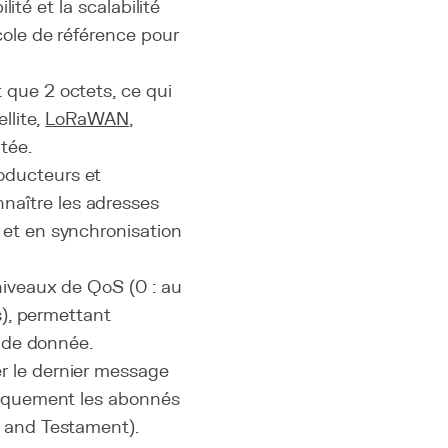
ité et la scalabilité
ole de référence pour
 que 2 octets, ce qui
llite,
LoRaWAN
,
tée.
oducteurs et
aître les adresses
 et en synchronisation
niveaux de QoS (0 : au
s), permettant
e de donnée.
er le dernier message
atiquement les abonnés
l and Testament).