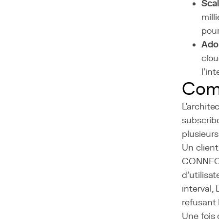
Scal
mill
pour
Ado
clou
l'in
Com
L'archite
subscribe
plusieurs
Un clien
CONNECT 
d'utilisa
interval
refusant 
Une fois