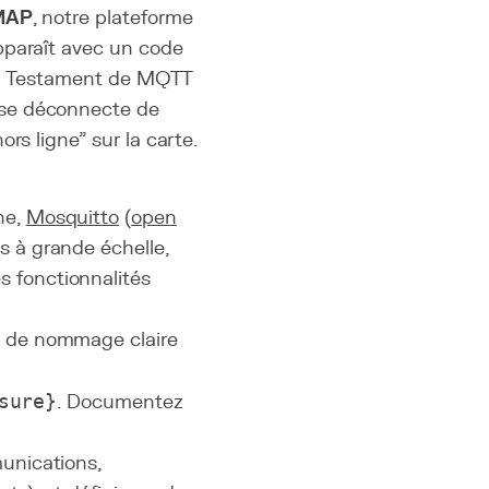
MAP
, notre plateforme
pparaît avec un code
 and Testament de MQTT
 se déconnecte de
rs ligne" sur la carte.
ne,
Mosquitto
(
open
s à grande échelle,
s fonctionnalités
 de nommage claire
sure}
. Documentez
munications,