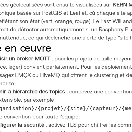
ées géolocalisées sont ensuite visualisées sur
KERN 
phique basée sur PostGIS et Leaflet, où chaque site a
eflétant son état (vert, orange, rouge). Le Last Will
met de détecter automatiquement si un Raspberry Pi
nattendue, ce qui déclenche une alerte de type "site ho
e en œuvre
isir un broker MQTT
: pour les projets de taille moyen
rce
, léger) convient parfaitement. Pour les déploiement
sagez EMQX ou HiveMQ qui offrent le clustering et de
rprise.
nir la hiérarchie des topics
: concevez une convention
xtensible, par exemple
ganisation}/{projet}/{site}/{capteur}/{me
e convention pour toute l'équipe.
igurer la sécurité
: activez TLS pour chiffrer les com