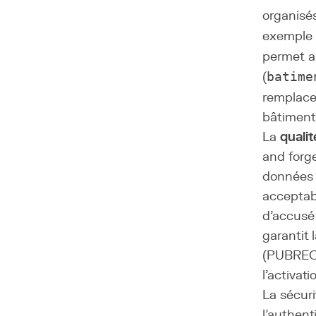
organisé
exemple 
permet au
(
batime
remplace 
bâtiment
La
quali
and forge
données 
acceptabl
d'accusé
garantit 
(PUBREC
l'activat
La sécuri
l'
authenti