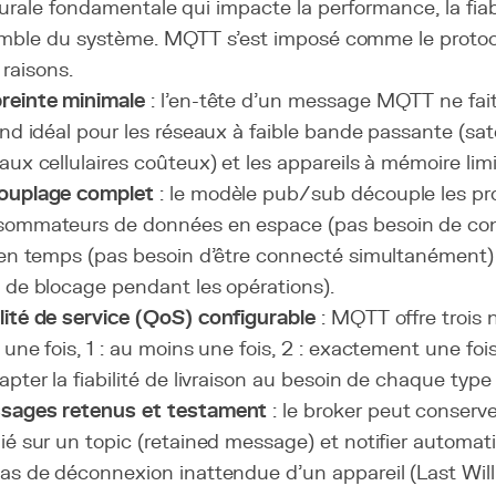
urale fondamentale qui impacte la performance, la fiabil
emble du système. MQTT s'est imposé comme le protoc
 raisons.
reinte minimale
: l'en-tête d'un message MQTT ne fait
end idéal pour les réseaux à faible bande passante (sate
aux cellulaires coûteux) et les appareils à mémoire limi
ouplage complet
: le modèle pub/sub découple les pr
ommateurs de données en espace (pas besoin de conn
 en temps (pas besoin d'être connecté simultanément)
 de blocage pendant les opérations).
ité de service (QoS) configurable
: MQTT offre trois 
 une fois, 1 : au moins une fois, 2 : exactement une foi
apter la fiabilité de livraison au besoin de chaque typ
sages retenus et testament
: le broker peut conserv
ié sur un topic (retained message) et notifier autom
as de déconnexion inattendue d'un appareil (Last Wil