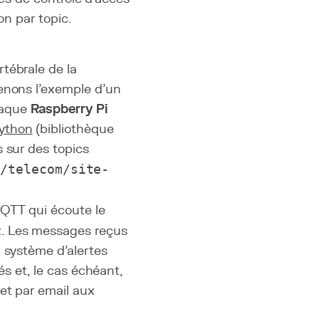
on par topic.
tébrale de la
renons l'exemple d'un
haque
Raspberry Pi
ython
(bibliothèque
 sur des topics
n/telecom/site-
QTT qui écoute le
x. Les messages reçus
n système d'alertes
és et, le cas échéant,
et par email aux