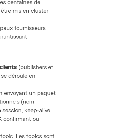
es centaines de
 être mis en cluster
ipaux fournisseurs
arantissant
clients
(publishers et
 se déroule en
en envoyant un paquet
tionnels (nom
 session, keep-alive
K confirmant ou
opic. Les topics sont