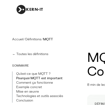
Accueil
/
Définitions
/
MQTT
MQ
← Toutes les définitions
SOMMAIRE
Co
Qu'est-ce que MQTT ?
Pourquoi MQTT est important
Comment ça fonctionne
8 min de le
Exemple concret
Mise en œuvre
Technologies et outils associés
Conclusion
DÉFIN