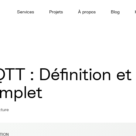
Services
Projets
À propos
Blog
TT : Définition et
mplet
cture
ITION