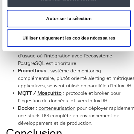
sources, compagnon naturel d'InfluxDB avec plus d
300 plugins d'entrée.
Grafana
: plateforme de visualisation qui s'intègre
Autoriser la sélection
nativement avec InfluxDB pour créer des dashboar
de monitoring interactifs.
Utiliser uniquement les cookies nécessaires
TimescaleDB
: alternative basée sur
PostgreSQL
,
offrant la compatibilité SQL complète pour les cas
d'usage où l'intégration avec l'écosystème
PostgreSQL est prioritaire.
Prometheus
: système de monitoring
complémentaire, plutôt orienté alerting et métrique
applicatives, souvent utilisé en parallèle d'InfluxDB.
MQTT /
Mosquitto
: protocole et broker pour
l'ingestion de données IoT vers InfluxDB.
Docker
:
conteneurisation
pour déployer rapidemen
une stack TIG complète en environnement de
développement et de production.
Conclusion