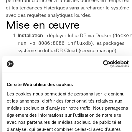
permettant d'afficher à la fois les données en temps réel
et les tendances historiques sans surcharger le système
avec des requêtes analytiques lourdes.
Mise en œuvre
Installation
: déployer InfluxDB via Docker (
docker
run -p 8086:8086 influxdb
), les packages
système ou InfluxDB Cloud (service managé).
Commencer avec une instance unique pour les
volumes modérés.
Stack TIG
: déployer Telegraf + InfluxDB + Grafana
avec Docker Compose pour une solution de
Ce site Web utilise des cookies
monitoring complète en quelques minutes. Utiliser
Les cookies nous permettent de personnaliser le contenu
les configurations Telegraf prêtes à l'emploi pour le
et les annonces, d'offrir des fonctionnalités relatives aux
métriques système et les bases de données.
médias sociaux et d'analyser notre trafic. Nous partageons
Design des measurements
: concevoir les
également des informations sur l'utilisation de notre site
measurements en distinguant soigneusement tags
avec nos partenaires de médias sociaux, de publicité et
(cardinalité faible, utilisés pour le filtrage) et fields
d'analyse, qui peuvent combiner celles-ci avec d'autres
(valeurs mesurées). Une cardinalité de tags trop