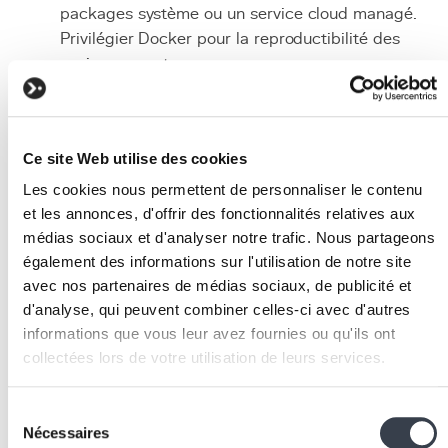
packages système ou un service cloud managé.
Privilégier Docker pour la reproductibilité des
environnements.
Sécurisation
: configurer TLS avec un certificat Let
Encrypt, activer l'authentification par mot de passe
ou certificat client, et définir des ACL par topic pou
Ce site Web utilise des cookies
segmenter les accès.
Architecture des topics
: concevoir une hiérarchie
Les cookies nous permettent de personnaliser le contenu
de topics logique et extensible. Par exemple :
et les annonces, d'offrir des fonctionnalités relatives aux
médias sociaux et d'analyser notre trafic. Nous partageons
{project}/{device_id}/{sensor_type}
. Évit
également des informations sur l'utilisation de notre site
les topics trop plats ou trop profonds.
avec nos partenaires de médias sociaux, de publicité et
Choix du QoS
: utiliser QoS 0 pour les données de
d'analyse, qui peuvent combiner celles-ci avec d'autres
télémétrie fréquentes, QoS 1 pour les alertes et
informations que vous leur avez fournies ou qu'ils ont
commandes, et QoS 2 uniquement pour les actions
collectées lors de votre utilisation de leurs services.
critiques non idempotentes.
Monitoring
: activer le topic système
$SYS/#
pour
We work with
2 third parties
who may receive and
Sélection
surveiller les métriques internes de Mosquitto
process your information.
Nécessaires
du
(nombre de connexions, messages par seconde,