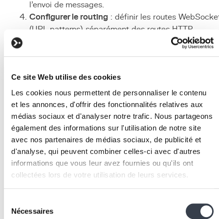
l'envoi de messages.
Configurer le routing
: définir les routes WebSocke
(URL patterns) séparément des routes HTTP
classiques.
Implémenter côté client
: créer la connexion
WebSocket en
JavaScript
/React avec gestion de l
Ce site Web utilise des cookies
reconnexion automatique.
Gérer l'
authentification
: authentifier les connexion
Les cookies nous permettent de personnaliser le contenu
WebSocket via les cookies de session ou les tokens
et les annonces, d'offrir des fonctionnalités relatives aux
JWT.
médias sociaux et d'analyser notre trafic. Nous partageons
Déployer avec Daphne ou Uvicorn
: utiliser un
également des informations sur l'utilisation de notre site
serveur ASGI capable de gérer les connexions
avec nos partenaires de médias sociaux, de publicité et
WebSocket en production.
d'analyse, qui peuvent combiner celles-ci avec d'autres
Technologies et outils
informations que vous leur avez fournies ou qu'ils ont
collectées lors de votre utilisation de leurs services.
associés
We work with
2 third parties
who may receive and
Sélection
Django Channels
: extension Django pour le suppor
process your information.
Nécessaires
du
WebSocket avec ASGI, consumers et Channel