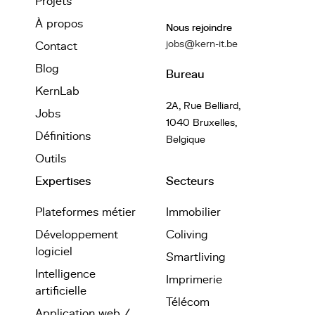
Projets
À propos
Nous rejoindre
jobs@kern-it.be
Contact
Blog
Bureau
KernLab
2A, Rue Belliard,
Jobs
1040 Bruxelles,
Définitions
Belgique
Outils
Expertises
Secteurs
Plateformes métier
Immobilier
Développement
Coliving
logiciel
Smartliving
Intelligence
Imprimerie
artificielle
Télécom
Application web /