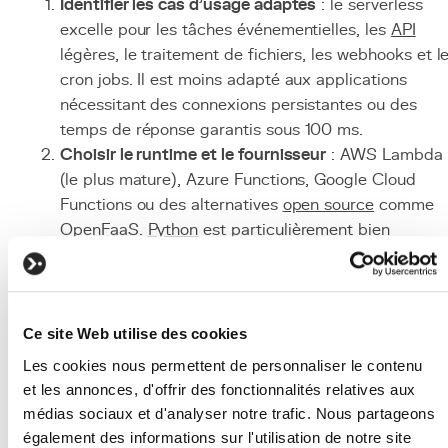
Identifier les cas d'usage adaptés
: le serverless
excelle pour les tâches événementielles, les
API
légères, le traitement de fichiers, les webhooks et l
cron jobs. Il est moins adapté aux applications
nécessitant des connexions persistantes ou des
temps de réponse garantis sous 100 ms.
Choisir le runtime et le fournisseur
: AWS Lambda
(le plus mature), Azure Functions, Google Cloud
Functions ou des alternatives
open source
comme
OpenFaaS.
Python
est particulièrement bien
supporté dans tous les environnements serverless.
Concevoir pour le stateless
: structurer le code po
qu'il soit entièrement stateless, en externalisant tou
état persistant vers des services dédiés (
Redis
,
Ce site Web utilise des cookies
PostgreSQL
, S3).
Les cookies nous permettent de personnaliser le contenu
Gérer les cold starts
: minimiser la taille des
et les annonces, d'offrir des fonctionnalités relatives aux
packages de déploiement, choisir des runtimes
médias sociaux et d'analyser notre trafic. Nous partageons
légers (Python, Node.js), et configurer la concurren
également des informations sur l'utilisation de notre site