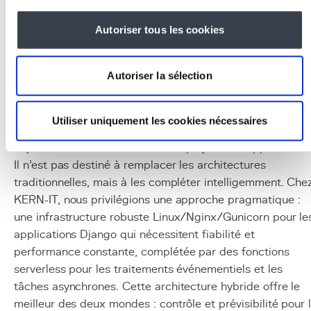
personnalisé pour les fonctions Lambda.
Autoriser tous les cookies
Python
: langage idéal pour le serverless grâce à s
légèreté et son temps de démarrage rapide.
Redis
: cache distribué pour partager l'état entre
Autoriser la sélection
invocations de fonctions.
Conclusion
Utiliser uniquement les cookies nécessaires
Le serverless représente une évolution majeure dans la
façon dont nous concevons et déployons les applications
Il n'est pas destiné à remplacer les architectures
traditionnelles, mais à les compléter intelligemment. Che
KERN-IT, nous privilégions une approche pragmatique :
une infrastructure robuste Linux/Nginx/Gunicorn pour le
applications Django qui nécessitent fiabilité et
performance constante, complétée par des fonctions
serverless pour les traitements événementiels et les
tâches asynchrones. Cette architecture hybride offre le
meilleur des deux mondes : contrôle et prévisibilité pour 