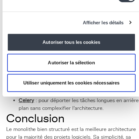
associés
Django
: le framework
Python
par excellence pour
Afficher les détails
les monolithes web, avec batteries incluses (ORM,
auth, admin, forms, migrations).
Wagtail
: CMS construit sur Django, démontrant la
Autoriser tous les cookies
puissance du monolithe bien structuré.
PostgreSQL
: base de données relationnelle pour le
stockage centralisé des données.
Autoriser la sélection
Redis
: cache en mémoire pour optimiser les
performances du monolithe.
Utiliser uniquement les cookies nécessaires
Gunicorn
/
Nginx
: serveur d'application et reverse
proxy pour le déploiement en production.
Celery
: pour déporter les tâches longues en arrière
plan sans complexifier l'architecture.
Conclusion
Le monolithe bien structuré est la meilleure architecture
pour la majorité des projets logiciels. Sa simplicité, sa