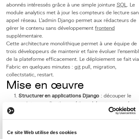
abonnés intéressés grâce à une simple jointure
SQL
. Le
module analytics met à jour les compteurs de lecture san
appel réseau. L'admin Django permet aux rédacteurs de
gérer le contenu sans développement
frontend
supplémentaire.
Cette architecture monolithique permet à une équipe de
trois développeurs de maintenir et faire évoluer l'ensemb
de la plateforme efficacement. Le déploiement se fait vi
Fabric en quelques minutes :
git
pull, migration,
collectstatic, restart.
Mise en œuvre
Structurer en applications Django
: découper le
projet en applications métier cohérentes avec des
responsabilités claires.
Séparer les couches
: distinguer la logique métier
(services) de la logique de présentation (vues) et d
Ce site Web utilise des cookies
l'accès aux données (modèles).