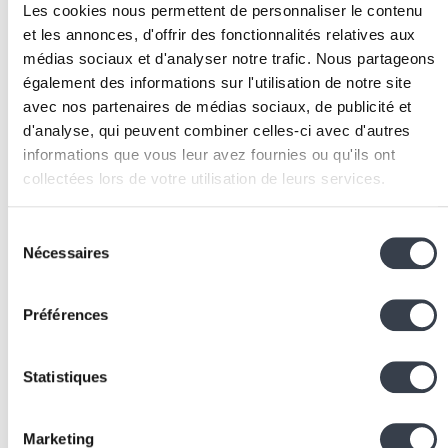
Définir des interfaces entre modules
: les modules
Les cookies nous permettent de personnaliser le contenu
et les annonces, d'offrir des fonctionnalités relatives aux
ne doivent pas accéder directement aux modèles
médias sociaux et d'analyser notre trafic. Nous partageons
des autres modules. Utiliser des services ou des
également des informations sur l'utilisation de notre site
signaux Django.
avec nos partenaires de médias sociaux, de publicité et
Écrire des tests
: les tests unitaires et d'intégration
d'analyse, qui peuvent combiner celles-ci avec d'autres
sont essentiels pour maintenir la confiance lors des
informations que vous leur avez fournies ou qu'ils ont
modifications dans un monolithe.
collectées lors de votre utilisation de leurs services.
Optimiser les performances
: utiliser le cache
(
Redis
), optimiser les requêtes ORM (select_related
We work with
2 third parties
who may receive and
Sélection
prefetch_related) et profiler régulièrement.
process your information.
Nécessaires
du
Déployer avec CI/CD
: automatiser le processus d
consentement
déploiement pour des livraisons fréquentes et
fiables.
Préférences
Surveiller la
dette technique
: un monolithe non
maintenu peut devenir un "big ball of mud". Investir
Statistiques
régulièrement dans le
refactoring
.
Technologies et outils
Marketing