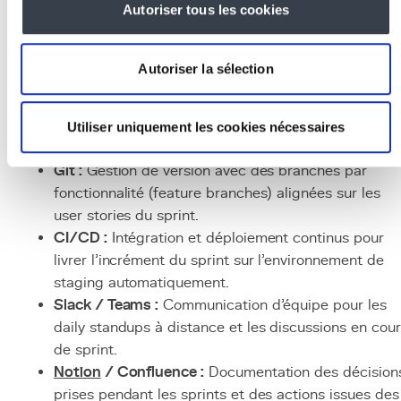
associés
Autoriser tous les cookies
Jira / Linear :
Outils de gestion de backlog et de
suivi des sprints avec des tableaux
Kanban
/Scrum
Autoriser la sélection
intégrés.
Miro / FigJam :
Outils de collaboration visuelle pou
le story mapping, la planification et les
Utiliser uniquement les cookies nécessaires
rétrospectives.
Git :
Gestion de version avec des branches par
fonctionnalité (feature branches) alignées sur les
user stories du sprint.
CI/CD :
Intégration et déploiement continus pour
livrer l'incrément du sprint sur l'environnement de
staging automatiquement.
Slack / Teams :
Communication d'équipe pour les
daily standups à distance et les discussions en cou
de sprint.
Notion
/ Confluence :
Documentation des décision
prises pendant les sprints et des actions issues des