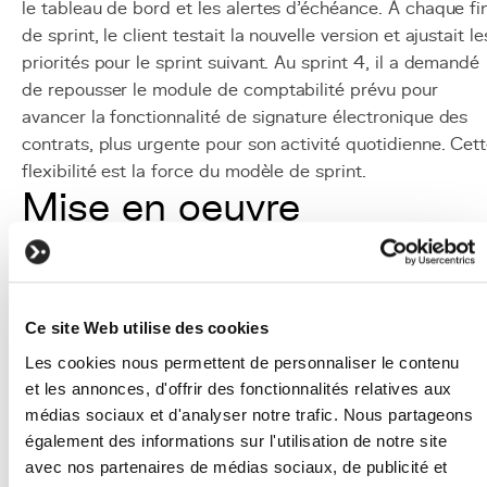
le tableau de bord et les alertes d'échéance. À chaque fi
de sprint, le client testait la nouvelle version et ajustait le
priorités pour le sprint suivant. Au sprint 4, il a demandé
de repousser le module de comptabilité prévu pour
avancer la fonctionnalité de signature électronique des
contrats, plus urgente pour son activité quotidienne. Cet
flexibilité est la force du modèle de sprint.
Mise en oeuvre
Définir la durée du sprint :
2 semaines est la durée 
plus courante et la plus recommandée. 1 semaine
pour les projets urgents, 3-4 semaines pour les
projets avec des dépendances externes complexes.
Ce site Web utilise des cookies
Planifier le sprint 0 :
Consacrer 1 à 2 semaines au
Les cookies nous permettent de personnaliser le contenu
cadrage technique, à la mise en place des outils et
et les annonces, d'offrir des fonctionnalités relatives aux
au story mapping avant le premier sprint de
médias sociaux et d'analyser notre trafic. Nous partageons
développement.
également des informations sur l'utilisation de notre site
Structurer la planification de sprint :
Le product
avec nos partenaires de médias sociaux, de publicité et