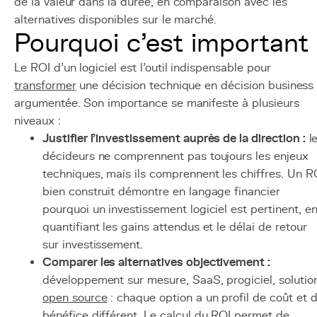
de la valeur dans la durée, en comparaison avec les
alternatives disponibles sur le marché.
Pourquoi c'est important
Le ROI d'un logiciel est l'outil indispensable pour
transformer
une décision technique en décision business
argumentée. Son importance se manifeste à plusieurs
niveaux :
Justifier l'investissement auprès de la direction :
l
décideurs ne comprennent pas toujours les enjeux
techniques, mais ils comprennent les chiffres. Un R
bien construit démontre en langage financier
pourquoi un investissement logiciel est pertinent, e
quantifiant les gains attendus et le délai de retour
sur investissement.
Comparer les alternatives objectivement :
développement sur mesure, SaaS, progiciel, solutio
open source
: chaque option a un profil de coût et 
bénéfice différent. Le calcul du ROI permet de