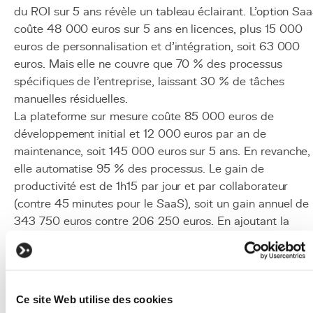
du ROI sur 5 ans révèle un tableau éclairant. L'option Sa
coûte 48 000 euros sur 5 ans en licences, plus 15 000
euros de personnalisation et d'intégration, soit 63 000
euros. Mais elle ne couvre que 70 % des processus
spécifiques de l'entreprise, laissant 30 % de tâches
manuelles résiduelles.
La plateforme sur mesure coûte 85 000 euros de
développement initial et 12 000 euros par an de
maintenance, soit 145 000 euros sur 5 ans. En revanche,
elle automatise 95 % des processus. Le gain de
productivité est de 1h15 par jour et par collaborateur
(contre 45 minutes pour le SaaS), soit un gain annuel de
343 750 euros contre 206 250 euros. En ajoutant la
réduction des erreurs (36 000 euros par an éliminés), le
ROI sur 5 ans du logiciel sur mesure est de 1 230 %
contre 1 470 % pour le SaaS. Cependant, en intégrant le
risque d'augmentation des tarifs SaaS et la rigidité
Ce site Web utilise des cookies
fonctionnelle, le logiciel sur mesure offre un meilleur ROI