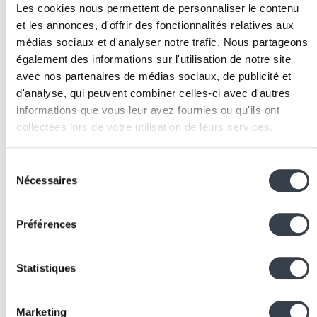
Les cookies nous permettent de personnaliser le contenu
ajusté au risque à partir de la troisième année.
et les annonces, d'offrir des fonctionnalités relatives aux
Mise en oeuvre
médias sociaux et d'analyser notre trafic. Nous partageons
également des informations sur l'utilisation de notre site
Cartographier les processus actuels :
documenter
avec nos partenaires de médias sociaux, de publicité et
précisément les flux de travail existants, en mesura
d'analyse, qui peuvent combiner celles-ci avec d'autres
les temps passés sur chaque tâche, les volumes
informations que vous leur avez fournies ou qu'ils ont
traités et les taux d'erreur. Ces données factuelles
collectées lors de votre utilisation de leurs services.
sont la base de tout calcul de ROI crédible.
Identifier les gains potentiels :
pour chaque
We work with
2 third parties
who may receive and
Sélection
processus identifié, estimer le temps que le logiciel
process your information.
Nécessaires
du
ferait gagner, les erreurs qu'il éliminerait et les
consentement
nouvelles capacités qu'il offrirait. Être conservateur
dans les estimations renforce la crédibilité du
Préférences
business case.
Calculer le TCO de chaque option :
pour le
Statistiques
développement sur mesure, le SaaS et le statu quo,
calculer le coût total sur 3 à 5 ans en intégrant tous
les postes : développement, licences, maintenance,
Marketing