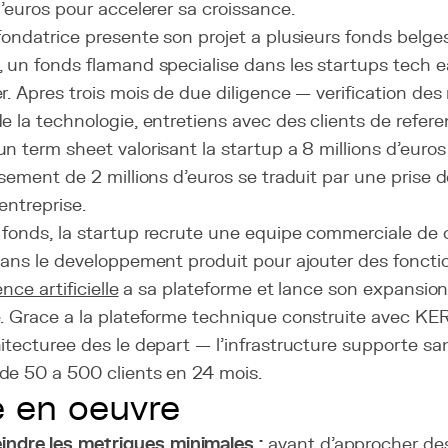
d'euros pour accelerer sa croissance.
fondatrice presente son projet a plusieurs fonds belge
 un fonds flamand specialise dans les startups tech ea
r. Apres trois mois de due diligence — verification des
e la technologie, entretiens avec des clients de refer
n term sheet valorisant la startup a 8 millions d'euro
ssement de 2 millions d'euros se traduit par une prise 
entreprise.
 fonds, la startup recrute une equipe commerciale de 
dans le developpement produit pour ajouter des foncti
ence artificielle
a sa plateforme et lance son expansion
e. Grace a la plateforme technique construite avec KE
itecturee des le depart — l'infrastructure supporte sa
de 50 a 500 clients en 24 mois.
 en oeuvre
indre les metriques minimales :
avant d'approcher de