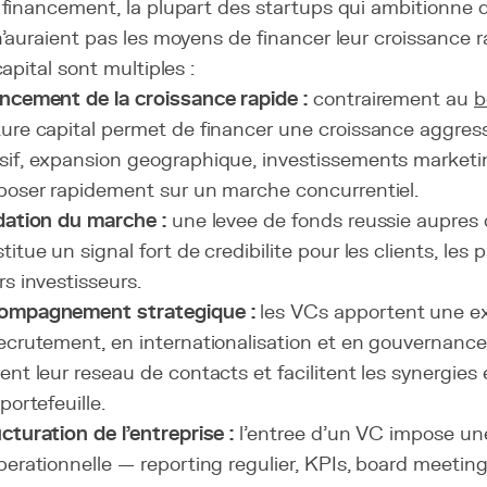
financement, la plupart des startups qui ambitionne d
auraient pas les moyens de financer leur croissance r
apital sont multiples :
ncement de la croissance rapide :
contrairement au
b
ure capital permet de financer une croissance aggre
if, expansion geographique, investissements marketi
poser rapidement sur un marche concurrentiel.
dation du marche :
une levee de fonds reussie aupres
titue un signal fort de credibilite pour les clients, les 
rs investisseurs.
ompagnement strategique :
les VCs apportent une exp
ecrutement, en internationalisation et en gouvernance d
ent leur reseau de contacts et facilitent les synergies 
 portefeuille.
cturation de l'entreprise :
l'entree d'un VC impose une
perationnelle — reporting regulier, KPIs, board meetin