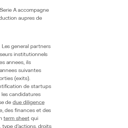
u Serie A accompagne
roduction aupres de
 Les general partners
seurs institutionnels
s annees, ils
s annees suivantes
rties (exits).
tification de startups
 les candidatures
ase de
due diligence
e, des finances et des
un
term sheet
qui
, type d'actions, droits