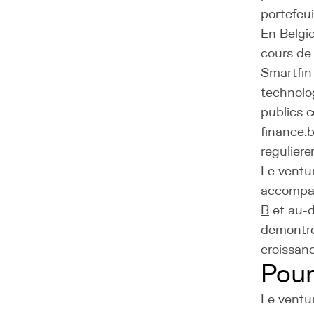
portefeui
En Belgi
cours de 
Smartfin 
technolo
publics 
finance.
reguliere
Le ventur
accompagn
B
et au-d
demontre 
croissanc
Pour
Le ventur