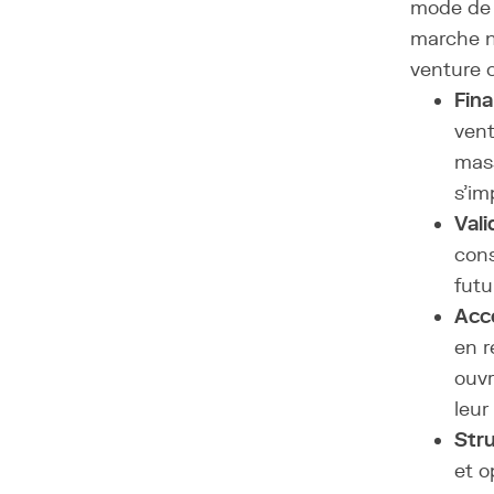
mode de 
marche n'
venture c
Fina
vent
mass
s'im
Vali
cons
futu
Acc
en r
ouvr
leur
Stru
et o