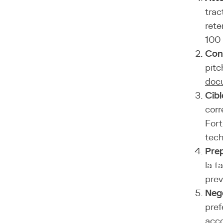
trac
rete
100 
Cons
pitc
doc
Cibl
corr
Fort
tech
Prep
la t
prev
Nego
pref
acco