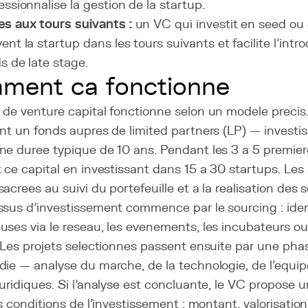
essionnalise la gestion de la startup.
s aux tours suivants :
un VC qui investit en seed o
ent la startup dans les tours suivants et facilite l'int
s de late stage.
ment ca fonctionne
de venture capital fonctionne selon un modele precis.
nt un fonds aupres de limited partners (LP) — investis
e duree typique de 10 ans. Pendant les 3 a 5 premiere
 ce capital en investissant dans 15 a 30 startups. Le
acrees au suivi du portefeuille et a la realisation des so
ssus d'investissement commence par le sourcing : iden
ses via le reseau, les evenements, les incubateurs ou
. Les projets selectionnes passent ensuite par une ph
ie — analyse du marche, de la technologie, de l'equip
uridiques. Si l'analyse est concluante, le VC propose 
es conditions de l'investissement : montant,
valorisation