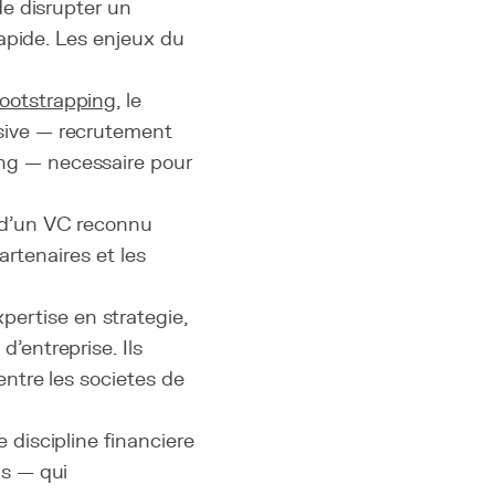
e disrupter un
apide. Les enjeux du
ootstrapping
, le
ssive — recrutement
ng — necessaire pour
 d'un VC reconnu
partenaires et les
ertise en strategie,
'entreprise. Ils
entre les societes de
 discipline financiere
gs — qui