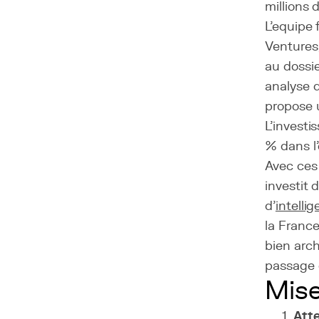
millions 
L'equipe 
Ventures,
au dossie
analyse d
propose u
L'investi
% dans l'
Avec ces
investit 
d'
intellig
la Franc
bien arch
passage 
Mise
Atte