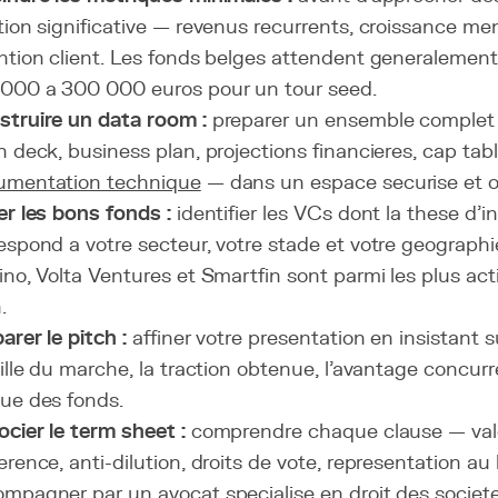
tion significative — revenus recurrents, croissance me
ntion client. Les fonds belges attendent generaleme
000 a 300 000 euros pour un tour seed.
truire un data room :
preparer un ensemble comple
h deck, business plan, projections financieres, cap tabl
umentation technique
— dans un espace securise et o
er les bons fonds :
identifier les VCs dont la these d'
espond a votre secteur, votre stade et votre geographi
ino, Volta Ventures et Smartfin sont parmi les plus act
.
arer le pitch :
affiner votre presentation en insistant s
aille du marche, la traction obtenue, l'avantage concurren
ue des fonds.
cier le term sheet :
comprendre chaque clause — valor
erence, anti-dilution, droits de vote, representation au
mpagner par un avocat specialise en droit des societe