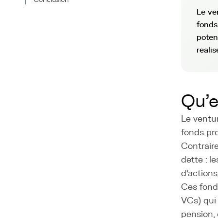
Le ve
fonds
poten
realis
Qu'e
Le ventur
fonds pro
Contraire
dette : l
d'actions
Ces fonds
VCs) qui 
pension,