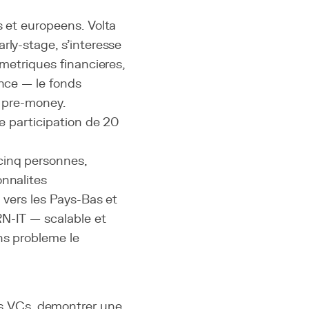
s et europeens. Volta
rly-stage, s'interesse
 metriques financieres,
ence — le fonds
s pre-money.
de participation de 20
cinq personnes,
onnalites
 vers les Pays-Bas et
RN-IT — scalable et
ns probleme le
s VCs, demontrer une