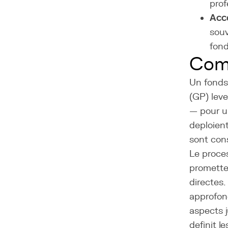
prof
Acce
souv
fond
Com
Un fonds 
(GP) leve
— pour un
deploient
sont cons
Le proce
prometteu
directes
approfond
aspects j
definit l