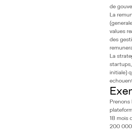
de gouve
La remun
(general
values r
des gesti
remunera
La strate
startups
initiale)
echouent
Exem
Prenons 
platefor
18 mois 
200 000 