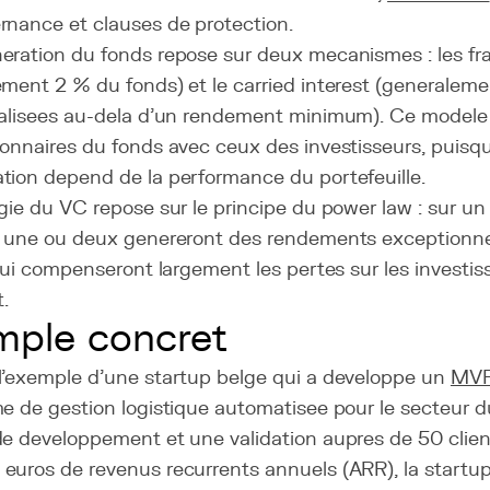
rnance et clauses de protection.
eration du fonds repose sur deux mecanismes : les fra
ement 2 % du fonds) et le carried interest (generalem
ealisees au-dela d'un rendement minimum). Ce modele a
onnaires du fonds avec ceux des investisseurs, puisque
tion depend de la performance du portefeuille.
gie du VC repose sur le principe du power law : sur un
, une ou deux genereront des rendements exceptionnel
 qui compenseront largement les pertes sur les investi
.
ple concret
l'exemple d'une startup belge qui a developpe un
MV
me de gestion logistique automatisee pour le secteur
de developpement et une validation aupres de 50 clien
euros de revenus recurrents annuels (ARR), la startup