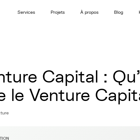
Services
Projets
À propos
Blog
ture Capital : Qu
 le Venture Capit
cture
ITION