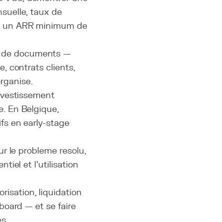
nsuelle, taux de
nt un ARR minimum de
t de documents —
e, contrats clients,
rganise.
investissement
e. En Belgique,
ifs en early-stage
ur le probleme resolu,
tiel et l'utilisation
isation, liquidation
 board — et se faire
s.