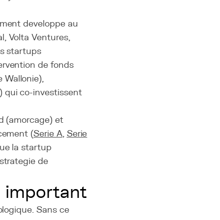
lement developpe au
, Volta Ventures,
es startups
ervention de fonds
 Wallonie),
 qui co-investissent
ed (amorcage) et
ncement (
Serie A
,
Serie
ue la startup
strategie de
t important
nologique. Sans ce