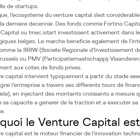
lle de startups.
que, l'ecosysteme du venture capital s'est considerab
la derniere decennie. Des fonds comme Fortino Capital
Capital ou Imec.istart investissent activement dans l
giques belges. Le marche beneficie egalement de l'int
comme la SRIW (Societe Regionale d'Investissement de
brussels ou PMV (Participatiemaatschappij Vlaanderen)
ment aux cotes de fonds prives.
e capital intervient typiquement a partir du stade se
e l'entreprise a travers ses differents tours de fina
ela), en injectant des montants croissants a mesure q
sa capacite a generer de la traction et a executer sa 
e.
quoi le Venture Capital es
e capital est le moteur financier de l'innovation tech