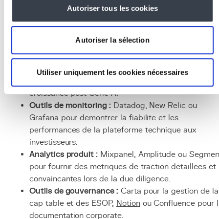
tours suivants.
Autoriser tous les cookies
Technologies et outils
associes
Autoriser la sélection
Architectures scalables :
Django,
microservices
,
conteneurisation
Docker
et orchestration
Kubernete
Utiliser uniquement les cookies nécessaires
pour construire des plateformes qui supportent la
croissance post-Serie A.
Outils de monitoring :
Datadog, New Relic ou
Grafana
pour demontrer la fiabilite et les
performances de la plateforme technique aux
investisseurs.
Analytics produit :
Mixpanel, Amplitude ou Segmen
pour fournir des metriques de traction detaillees et
convaincantes lors de la due diligence.
Outils de gouvernance :
Carta pour la gestion de la
cap table et des ESOP,
Notion
ou Confluence pour l
documentation corporate.