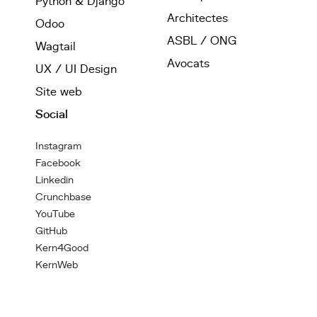
Python & Django
Architectes
Odoo
ASBL / ONG
Wagtail
Avocats
UX / UI Design
Site web
Social
Instagram
Facebook
Linkedin
Crunchbase
YouTube
GitHub
Kern4Good
KernWeb