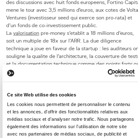
des discussions avec huit fonds europeens, Fortino Capit
mene le tour avec 3,5 millions d'euros, aux cotes de Volt
Ventures (investisseur seed qui exerce son pro-rata) et
d'un fonds de co-investissement public.
La
valorisation
pre-money s'etablit a 18 millions d'euros,
soit un multiple de 18x sur l'ARR. La due diligence
technique a joue en faveur de la startup : les auditeurs o
souligne la qualite de l'architecture, la couverture de test
et la
documentation technique
comme des points forts q
reduisent le risque d'execution technologique.
Mise en oeuvre
Atteindre les metriques cibles :
viser un ARR de 5
Ce site Web utilise des cookies
000 a 1,5 million d'euros, une croissance mensuelle
Les cookies nous permettent de personnaliser le contenu
superieure a 10 % et un taux de retention net
et les annonces, d'offrir des fonctionnalités relatives aux
superieur a 100 % avant de lancer le processus de
médias sociaux et d'analyser notre trafic. Nous partageons
levee.
également des informations sur l'utilisation de notre site
Optimiser la scalabilite technique :
s'assurer que
avec nos partenaires de médias sociaux, de publicité et