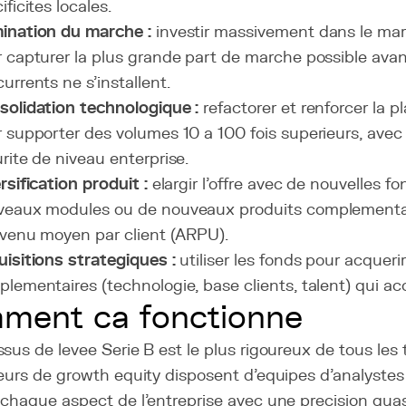
ificites locales.
ination du marche :
investir massivement dans le mar
 capturer la plus grande part de marche possible ava
urrents ne s'installent.
olidation technologique :
refactorer et renforcer la 
 supporter des volumes 10 a 100 fois superieurs, avec u
rite de niveau enterprise.
rsification produit :
elargir l'offre avec de nouvelles fo
veaux modules ou de nouveaux produits complementa
evenu moyen par client (ARPU).
isitions strategiques :
utiliser les fonds pour acqueri
lementaires (technologie, base clients, talent) qui acc
ment ca fonctionne
sus de levee Serie B est le plus rigoureux de tous les 
eurs de growth equity disposent d'equipes d'analystes
chaque aspect de l'entreprise avec une precision quas