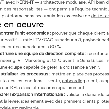
VP
avec KERN-IT — architecture modulaire,
API
bien 
n des responsabilites — ont permis a l'equipe techniqu
la plateforme sans accumulation excessive de
dette te
 en oeuvre
ntrer l'unit economics :
prouver que chaque client 
ur positif — ratio LTV/CAC superieur a 3, payback perio
es brutes superieures a 60 %.
truire une equipe de direction complete :
recruter u
neering, VP Marketing et CFO avant la Serie B. Les in
 une equipe capable de gerer la croissance a venir.
strialiser les processus :
mettre en place des process
 toutes les fonctions — vente,
onboarding
client, sup
 des KPIs clairs et mesures regulierement.
arer l'expansion internationale :
valider la demande su
t la levee, idealement avec des premiers clients pilot
odele est replicable.