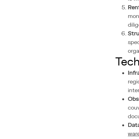
Renf
moni
dili
Stru
spec
orga
Tech
Infr
regi
inte
Obse
couv
doc
Data
war