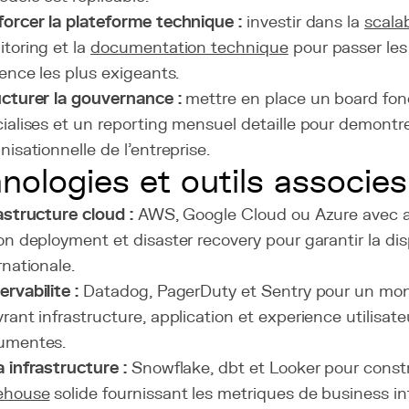
orcer la plateforme technique :
investir dans la
scalab
toring et la
documentation technique
pour passer les
gence les plus exigeants.
cturer la gouvernance :
mettre en place un board fon
ialises et un reporting mensuel detaille pour demontre
nisationnelle de l'entreprise.
nologies et outils associes
astructure cloud :
AWS, Google Cloud ou Azure avec au
on deployment et disaster recovery pour garantir la dispo
rnationale.
rvabilite :
Datadog, PagerDuty et Sentry pour un mon
rant infrastructure, application et experience utilisa
umentes.
 infrastructure :
Snowflake, dbt et Looker pour const
ehouse
solide fournissant les metriques de business in