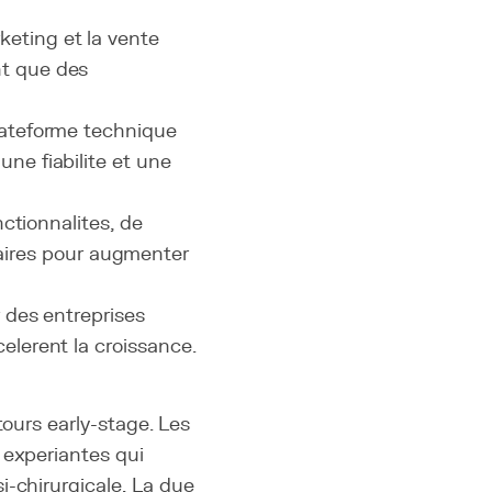
keting et la vente
nt que des
plateforme technique
ne fiabilite et une
nctionnalites, de
ires pour augmenter
r des entreprises
elerent la croissance.
tours early-stage. Les
 experiantes qui
i-chirurgicale. La
due