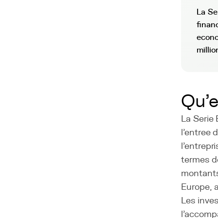
La Se
finan
econo
millio
Qu'e
La Serie 
l'entree 
l'entrepr
termes d
montants 
Europe, a
Les inves
l'accomp