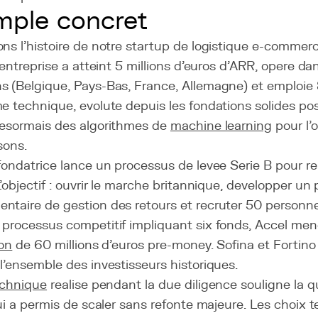
ple concret
ns l'histoire de notre startup de logistique e-commerc
l'entreprise a atteint 5 millions d'euros d'ARR, opere d
s (Belgique, Pays-Bas, France, Allemagne) et emploie
e technique, evolute depuis les fondations solides po
desormais des algorithmes de
machine learning
pour l'
isons.
fondatrice lance un processus de levee Serie B pour reu
L'objectif : ouvrir le marche britannique, developper un 
ntaire de gestion des retours et recruter 50 personn
processus competitif impliquant six fonds, Accel mene
ion
de 60 millions d'euros pre-money. Sofina et Fortino
l'ensemble des investisseurs historiques.
echnique
realise pendant la due diligence souligne la qu
qui a permis de scaler sans refonte majeure. Les choix