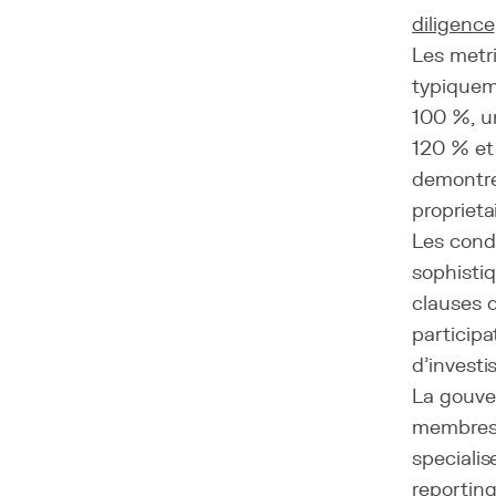
diligence
Les metr
typiquem
100 %, u
120 % et 
demontrer
proprieta
Les cond
sophistiq
clauses d
participa
d'invest
La gouver
membres,
specialis
reporting