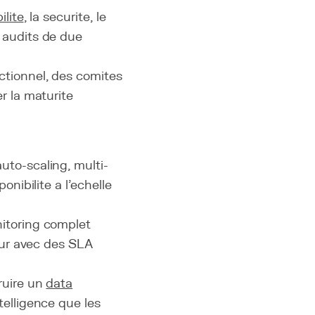
ilite
, la securite, le
 audits de due
ctionnel, des comites
r la maturite
to-scaling, multi-
nibilite a l'echelle
itoring complet
teur avec des SLA
ruire un
data
telligence que les