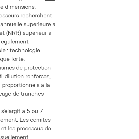
 de dimensions.
tisseurs recherchent
 annuelle superieure a
et (NRR) superieur a
it egalement
le : technologie
que forte.
nismes de protection
i-dilution renforces,
 proportionnels a la
ocage de tranches
s'elargit a 5 ou 7
cement. Les comites
e et les processus de
nsuellement.