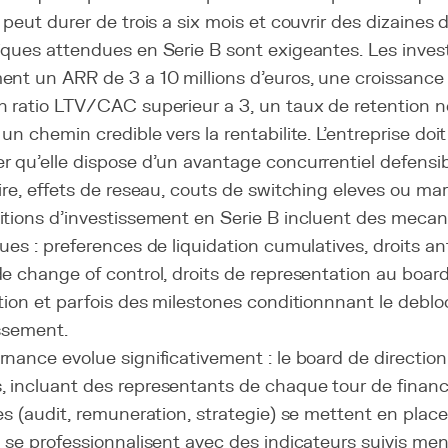
peut durer de trois a six mois et couvrir des dizaines
iques attendues en Serie B sont exigeantes. Les inves
ent un ARR de 3 a 10 millions d'euros, une croissance
n ratio LTV/CAC superieur a 3, un taux de retention n
un chemin credible vers la rentabilite. L'entreprise do
 qu'elle dispose d'un avantage concurrentiel defensib
ire, effets de reseau, couts de switching eleves ou mar
itions d'investissement en Serie B incluent des meca
ues : preferences de liquidation cumulatives, droits ant
e change of control, droits de representation au board
tion et parfois des milestones conditionnnant le debl
issement.
nance evolue significativement : le board de direction 
 incluant des representants de chaque tour de finan
es (audit, remuneration, strategie) se mettent en plac
 se professionnalisent avec des indicateurs suivis me