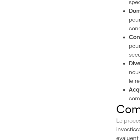
spec
Dom
pour
conc
Cons
pour
secu
Dive
nou
le r
Acqu
comp
Com
Le proces
investiss
evaluent 