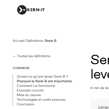
Accueil
/
Définitions
/
Serie B
Se
← Toutes les définitions
SOMMAIRE
lev
Qu'est-ce qu'une levee Serie B ?
Pourquoi la Serie B est importante
Comment ca fonctionne
6 min de le
Exemple concret
Mise en oeuvre
Technologies et outils associes
Conclusion
DÉFIN