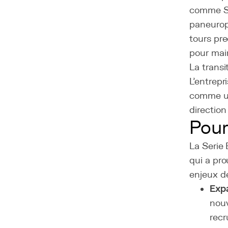
comme Sof
paneurop
tours pre
pour main
La transi
L'entrepr
comme un
direction
Pour
La Serie 
qui a pr
enjeux de
Expa
nouv
recr