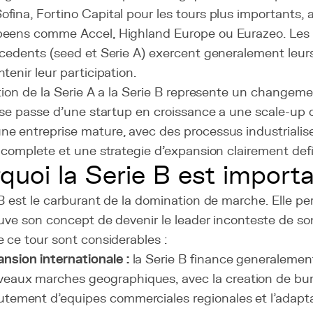
ina, Fortino Capital pour les tours plus importants, 
eens comme Accel, Highland Europe ou Eurazeo. Les i
cedents (seed et Serie A) exercent generalement leurs
tenir leur participation.
tion de la Serie A a la Serie B represente un changemen
ise passe d'une startup en croissance a une scale-up q
e entreprise mature, avec des processus industrialis
 complete et une strategie d'expansion clairement defi
quoi la Serie B est import
B est le carburant de la domination de marche. Elle p
ouve son concept de devenir le leader inconteste de s
 ce tour sont considerables :
nsion internationale :
la Serie B finance generalement
eaux marches geographiques, avec la creation de bur
utement d'equipes commerciales regionales et l'adapt