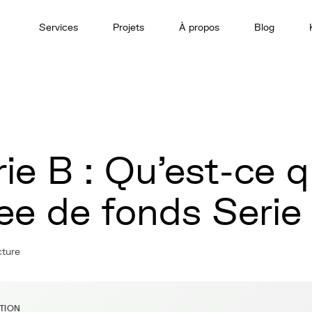
Services
Projets
À propos
Blog
rie B : Qu'est-ce 
ee de fonds Serie
cture
ITION