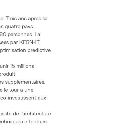
e. Trois ans apres sa
ans quatre pays
 80 personnes. La
sees par KERN-IT,
optimisation predictive
nir 15 millions
produit
es supplementaires.
 le tour a une
 co-investissent aux
alite de l'architecture
 techniques effectues