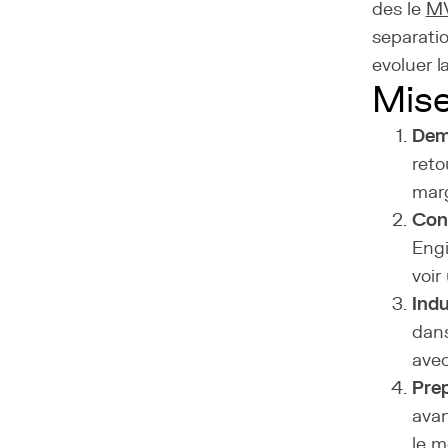
des le
M
separatio
evoluer 
Mise
Demo
reto
marg
Cons
Engi
voir
Indu
dans
avec
Prep
avan
le m