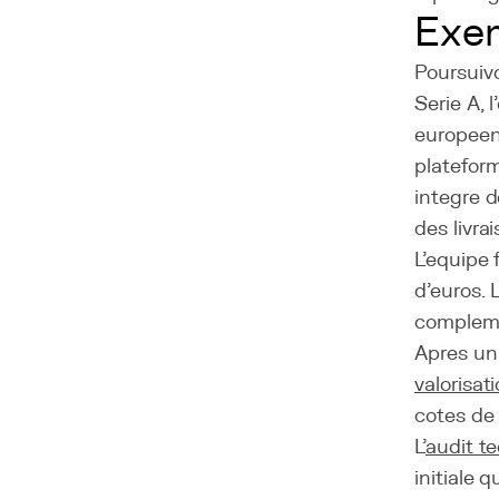
Exem
Poursuivo
Serie A, 
europeen
plateform
integre 
des livra
L'equipe 
d'euros. 
compleme
Apres un 
valorisat
cotes de 
L'
audit t
initiale 