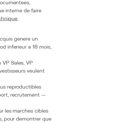
documentees,
e interne de faire
chnique
.
acquis genere un
d inferieur a 18 mois,
n VP Sales, VP
vestisseurs veulent
us reproductibles
port, recrutement —
r les marches cibles
es, pour demontrer que