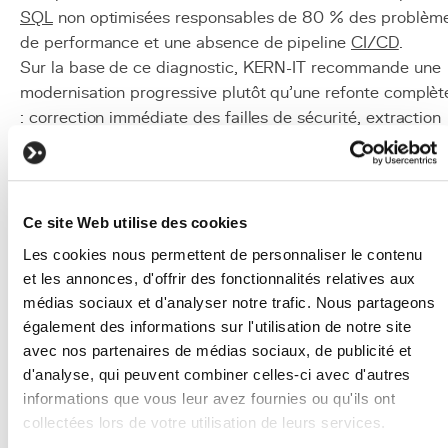
SQL
non optimisées responsables de 80 % des problèm
de performance et une absence de pipeline
CI/CD
.
Sur la base de ce diagnostic, KERN-IT recommande une
modernisation progressive plutôt qu'une refonte complèt
: correction immédiate des failles de sécurité, extraction
progressive des modules critiques en services autonomes
mise en place d'un pipeline CI/CD et introduction
progressive de tests automatisés. Cette approche perme
à l'entreprise de moderniser sa plateforme tout en
Ce site Web utilise des cookies
continuant à servir ses clients, avec un budget et un
Les cookies nous permettent de personnaliser le contenu
calendrier maîtrisés.
et les annonces, d'offrir des fonctionnalités relatives aux
Mise en oeuvre
médias sociaux et d'analyser notre trafic. Nous partageons
également des informations sur l'utilisation de notre site
Définir les objectifs de l'audit :
clarifier ce que vous
avec nos partenaires de médias sociaux, de publicité et
attendez de l'audit : diagnostic général, évaluation 
d'analyse, qui peuvent combiner celles-ci avec d'autres
sécurité, analyse de performances, due diligence o
informations que vous leur avez fournies ou qu'ils ont
évaluation avant modernisation. Les objectifs
collectées lors de votre utilisation de leurs services.
déterminent le périmètre et la profondeur de