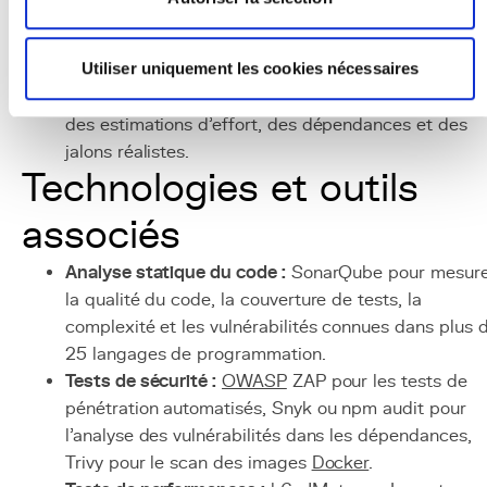
criticité, avec pour chacun le risque associé et la
recommandation de remédiation.
Utiliser uniquement les cookies nécessaires
Construire la feuille de route :
transformer
les
recommandations en un plan d'action priorisé, avec
des estimations d'effort, des dépendances et des
jalons réalistes.
Technologies et outils
associés
Analyse statique du code :
SonarQube pour mesure
la qualité du code, la couverture de tests, la
complexité et les vulnérabilités connues dans plus 
25 langages de programmation.
Tests de sécurité :
OWASP
ZAP pour les tests de
pénétration automatisés, Snyk ou npm audit pour
l'analyse des vulnérabilités dans les dépendances,
Trivy pour le scan des images
Docker
.