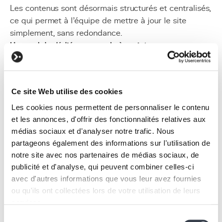
Les contenus sont désormais structurés et centralisés,
ce qui permet à l’équipe de mettre à jour le site
simplement, sans redondance.
Un module dédié aux appels à projets
Les appels à projets sont gérés via un outil unique,
adapté aux besoins du Fonds et conçu pour éviter les
erreurs et les duplications.
Ce site Web utilise des cookies
Une base technique plus fiable
Wagtail apporte une architecture moderne, sécurisée
Les cookies nous permettent de personnaliser le contenu
et les annonces, d'offrir des fonctionnalités relatives aux
et indépendante de plugins, avec des mises à jour
médias sociaux et d'analyser notre trafic. Nous
maîtrisées.
partageons également des informations sur l'utilisation de
Une performance générale améliorée
notre site avec nos partenaires de médias sociaux, de
Le site est plus rapide, plus propre et mieux organisé
publicité et d'analyse, qui peuvent combiner celles-ci
pour le SEO.
avec d'autres informations que vous leur avez fournies
Une véritable autonomie pour l’équipe
ou qu'ils ont collectées lors de votre utilisation de leurs
L’administration est à nouveau accessible : le Fonds
services.
peut gérer son site au quotidien, sans intervention
Sélection
systématique d’un prestataire.