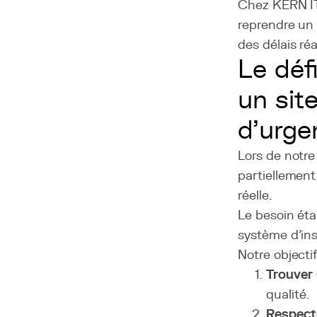
Chez KERN IT,
reprendre un p
des délais ré
Le défi
un sit
d’urge
Lors de notre
partiellement
réelle.
Le besoin étai
système d’ins
Notre objecti
Trouver 
qualité.
Respect