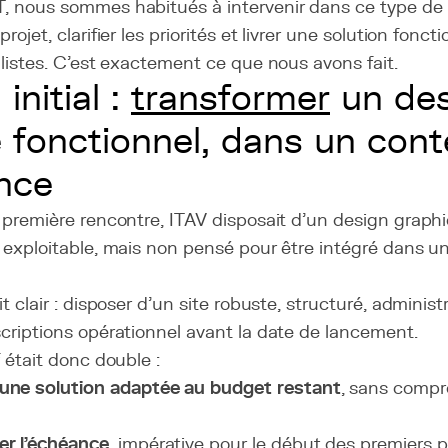
 nous sommes habitués à intervenir dans ce type de s
rojet, clarifier les priorités et livrer une solution fonct
alistes. C’est exactement ce que nous avons fait.
 initial :
transformer
un des
e fonctionnel, dans un con
nce
 première rencontre, ITAV disposait d’un design graph
 exploitable, mais non pensé pour être intégré dans u
t clair : disposer d’un site robuste, structuré, administ
criptions opérationnel avant la date de lancement.
f était donc double :
une solution adaptée au budget restant
, sans compr
er l’échéance
, impérative pour le début des premiers 