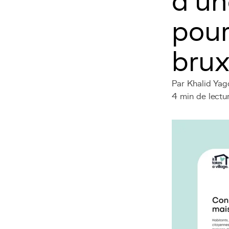
d’un
pour
brux
Par Khalid Yag
4 min de lectu