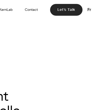
Fr
KernLab
Contact
Let's Talk
nt