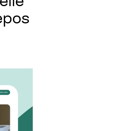
elle
epos