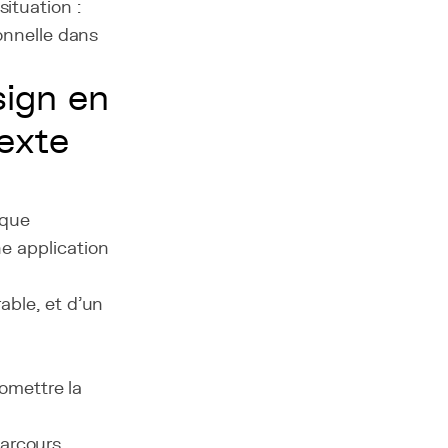
ituation :
ionnelle dans
ign en
texte
ique
ne application
rable, et d’un
omettre la
parcours