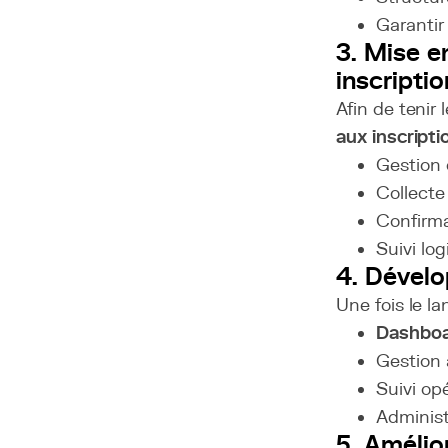
Garantir
3. Mise e
inscripti
Afin de tenir
aux inscripti
Gestion
Collecte
Confirm
Suivi log
4. Dévelo
Une fois le l
Dashboa
Gestion 
Suivi op
Administ
5. Amélio