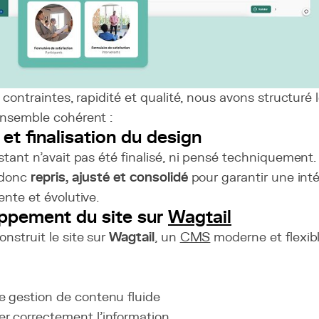
 contraintes, rapidité et qualité, nous avons structuré l
ensemble cohérent :
 et finalisation du design
stant n’avait pas été finalisé, ni pensé techniquement.
 donc
repris, ajusté et consolidé
pour garantir une int
ente et évolutive.
ppement du site sur
Wagtail
nstruit le site sur
Wagtail
, un
CMS
moderne et flexib
ne gestion de contenu fluide
er correctement l’information