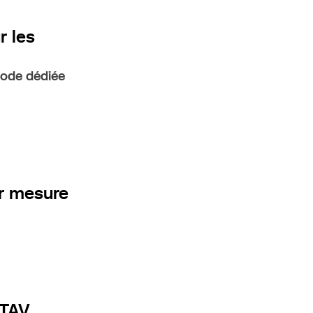
 les
code dédiée
r mesure
ITAV