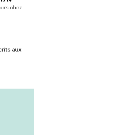
ours chez
crits aux