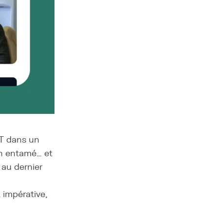
IT dans un
en entamé… et
 au dernier
 impérative,