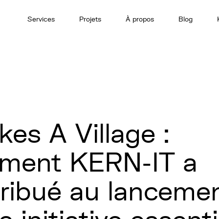
Services
Projets
À propos
Blog
akes A Village :
ment KERN-IT a
ribué au lanceme