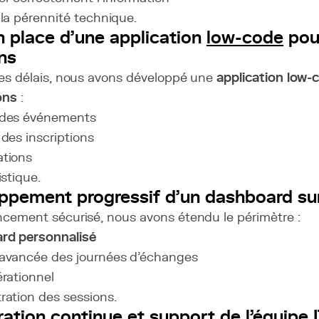
 la pérennité technique.
n place d’une application
low-code
pour
ons
 les délais, nous avons développé une
application low-
ons
:
 des événements
 des inscriptions
ations
istique.
ppement progressif d’un dashboard su
ancement sécurisé, nous avons étendu le périmètre :
rd personnalisé
avancée des journées d’échanges
érationnel
ration des sessions.
ration continue et support de l'équipe 