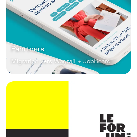
Pahrtners
Migration vers Wagtail + JobBoard