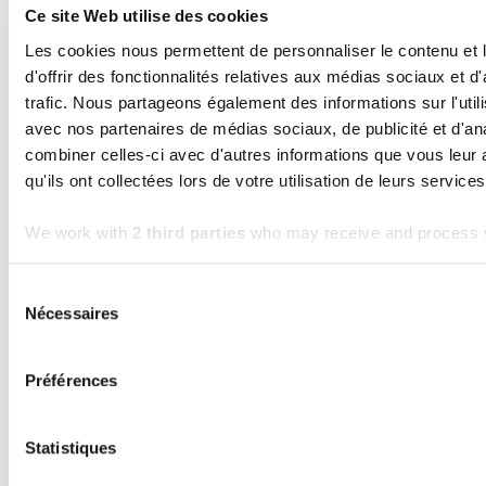
Ce site Web utilise des cookies
2025
Les cookies nous permettent de personnaliser le contenu et
Lire l'article
d'offrir des fonctionnalités relatives aux médias sociaux et d
trafic. Nous partageons également des informations sur l'utili
avec nos partenaires de médias sociaux, de publicité et d'an
combiner celles-ci avec d'autres informations que vous leur 
qu'ils ont collectées lors de votre utilisation de leurs services
We work with
2 third parties
who may receive and process y
Sélection
Nécessaires
du
consentement
Préférences
TECHNOLOGIE
Pourquoi choisir Wagtail comme CMS
Statistiques
plutôt que WordPress ?