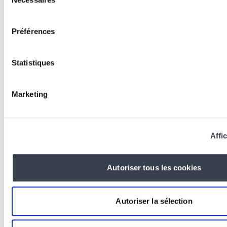
du
logiciel sur mesure ?
consentement
Lire l'article
Préférences
Statistiques
Marketing
Affic
Autoriser tous les cookies
KERN-IT
Kern4Good - Appel à Projets - Edition
Autoriser la sélection
2025