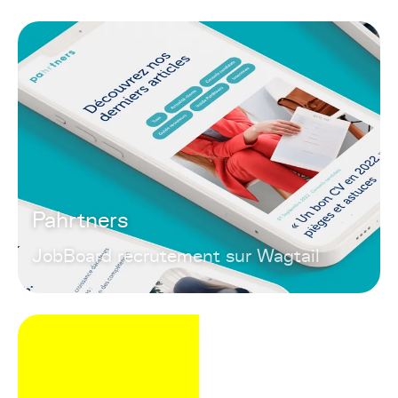
Pahrtners
JobBoard recrutement sur Wagtail