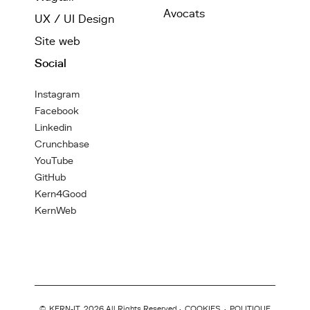
Avocats
UX / UI Design
Site web
Social
Instagram
Facebook
Linkedin
Crunchbase
YouTube
GitHub
Kern4Good
KernWeb
©
KERN-IT
2026 All Rights Reserved ·
COOKIES
·
POLITIQUE