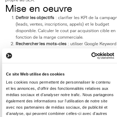
propre au SEA.
Mise en oeuvre
Definir les objectifs
: clarifier les KPI de la campag
(leads, ventes, inscriptions, appels) et le budget
disponible. Calculer le cout par acquisition cible en
fonction de la marge commerciale.
Rechercher les mots-cles
: utiliser Google Keyword
Planner, SEMrush ou Ahrefs pour identifier les mots
cles pertinents, leur volume de recherche et leur co
estime par clic.
Structurer les campagnes
: organiser les mots-cles
Ce site Web utilise des cookies
en campagnes et groupes d'annonces thematiques.
Les cookies nous permettent de personnaliser le contenu
Separer les campagnes par objectif, zone
et les annonces, d'offrir des fonctionnalités relatives aux
geographique ou produit/service.
médias sociaux et d'analyser notre trafic. Nous partageons
Creer les annonces
: rediger des annonces
également des informations sur l'utilisation de notre site
percutantes avec des titres incluant le mot-cle, des
avec nos partenaires de médias sociaux, de publicité et
descriptions orientees benefice et des appels a
d'analyse, qui peuvent combiner celles-ci avec d'autres
l'action clairs. Configurer les extensions d'annonces