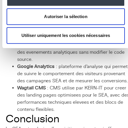
la recherche Google, YouTube, le Display Network e
Shopping.
Google Keyword Planner
: outil de recherche de
Autoriser la sélection
mots-cles integre a Google Ads, fournissant volume
de recherche et estimations de couts.
Utiliser uniquement les cookies nécessaires
Google Tag Manager
: gestionnaire de balises qui
facilite l'implementation du suivi des conversions et
des evenements analytiques sans modifier le code
source.
Google Analytics
: plateforme d'analyse qui permet
de suivre le comportement des visiteurs provenant
des campagnes SEA et de mesurer les conversions.
Wagtail CMS
: CMS utilise par KERN-IT pour creer
des landing pages optimisees pour le SEA, avec de
performances techniques elevees et des blocs de
contenu flexibles.
Conclusion