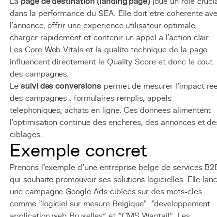
La
page de destination (landing page)
joue un role cruci
dans la performance du SEA. Elle doit etre coherente av
l'annonce, offrir une experience utilisateur optimale,
charger rapidement et contenir un appel a l'action clair.
Les
Core Web Vitals
et la qualite technique de la page
influencent directement le Quality Score et donc le cout
des campagnes.
Le
suivi des conversions
permet de mesurer l'impact ree
des campagnes : formulaires remplis, appels
telephoniques, achats en ligne. Ces donnees alimentent
l'optimisation continue des encheres, des annonces et de
ciblages.
Exemple concret
Prenons l'exemple d'une entreprise belge de services B2
qui souhaite promouvoir ses solutions logicielles. Elle lan
une campagne Google Ads ciblees sur des mots-cles
comme "
logiciel sur mesure
Belgique", "developpement
application web
Bruxelles" et "
CMS
Wagtail
". Les