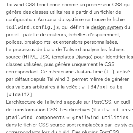
Tailwind CSS fonctionne comme un processeur CSS qui
génère des classes utilitaires à partir d'un fichier de
configuration. Au cœur du système se trouve le fichier
tailwind.config.js
, qui définit le
design system
du
projet : palette de couleurs, échelles d'espacement,
polices, breakpoints, et extensions personnalisées.
Le processus de build de Tailwind analyse les fichiers
source (HTML, JSX, templates Django) pour identifier le
classes utilisées, puis génère uniquement le CSS
correspondant. Ce mécanisme Just-in-Time (JIT), activé
par défaut depuis Tailwind 3, permet même de générer
des valeurs arbitraires à la volée :
w-[347px]
ou
bg-
[#1da1f2]
.
L'architecture de Tailwind s'appuie sur PostCSS, un outil
de transformation CSS. Les directives
@tailwind bas
@tailwind components
et
@tailwind utilities
dans le fichier CSS source sont remplacées par les style
correspondants lors du build. Des plugins PostCSS