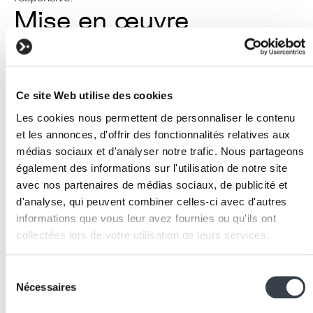
Mise en œuvre
Installation
: installez Tailwind via npm avec
npm
install -D tailwindcss postcss
autoprefixer
et initialisez la configuration avec
Ce site Web utilise des cookies
npx tailwindcss init -p
.
Configuration
: définissez les chemins des fichiers
Les cookies nous permettent de personnaliser le contenu
et les annonces, d'offrir des fonctionnalités relatives aux
source dans
content
de
tailwind.config.js
.
médias sociaux et d'analyser notre trafic. Nous partageons
Personnalisez le thème avec vos couleurs, polices e
également des informations sur l'utilisation de notre site
espacements dans la section
extend
.
avec nos partenaires de médias sociaux, de publicité et
Fichier CSS de base
: créez un fichier CSS avec les
d'analyse, qui peuvent combiner celles-ci avec d'autres
directives
@tailwind base
,
@tailwind
informations que vous leur avez fournies ou qu'ils ont
components
et
@tailwind utilities
. Ajoutez
collectées lors de votre utilisation de leurs services.
vos styles de base personnalisés dans la couche
base.
We work with
2 third parties
who may receive and
Sélection
Intégration framework
: pour Django/Wagtail,
process your information.
Nécessaires
du
utilisez django-tailwind. Pour React, intégrez Tailwi
consentement