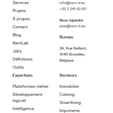
Services
info@kern-it.be
+32 2 219 42 60
Projets
À propos
Nous rejoindre
jobs@kern-it.be
Contact
Blog
Bureau
KernLab
2A, Rue Belliard,
Jobs
1040 Bruxelles,
Définitions
Belgique
Outils
Expertises
Secteurs
Plateformes métier
Immobilier
Développement
Coliving
logiciel
Smartliving
Intelligence
Imprimerie