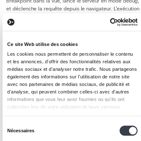
breakpoint dans la vue, lance le serveur en mode debug,
et déclenche la requête depuis le navigateur. L'exécution
s'arrête au breakpoint, il inspecte les variables locales, su
l'exécution pas à pas et identifie la source du problème 
quelques minutes. Le tout sans quitter l'IDE.
Bonnes pratiques
Ce site Web utilise des cookies
Apprenez les raccourcis clavier
: maîtriser les
Les cookies nous permettent de personnaliser le contenu
raccourcis de votre IDE est le meilleur investisseme
et les annonces, d'offrir des fonctionnalités relatives aux
en productivité. Commencez par les 10 plus utilisés
médias sociaux et d'analyser notre trafic. Nous partageons
également des informations sur l'utilisation de notre site
et ajoutez-en progressivement.
avec nos partenaires de médias sociaux, de publicité et
Configurez le linting dans l'IDE
: intégrez votre
lint
d'analyse, qui peuvent combiner celles-ci avec d'autres
(Ruff, ESLint) directement dans l'IDE pour un
informations que vous leur avez fournies ou qu'ils ont
feedback en temps réel, sans attendre le pipeline C
collectées lors de votre utilisation de leurs services.
Utilisez les paramètres de workspace
: versionnez
les configurations IDE pertinentes (extensions
We work with
2 third parties
who may receive and
Sélection
recommandées, formatage) dans le dépôt pour que
process your information.
Nécessaires
du
toute l'équipe travaille avec les mêmes réglages.
consentement
Explorez les extensions
: les extensions