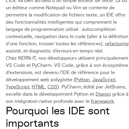
L'IDE va bien au-delà d'un simple éditeur de texte. Là où
un éditeur comme Notepad ou Vim se contente de
permettre la modification de fichiers texte, un IDE offre
des fonctionnalités intelligentes qui comprennent le
langage de programmation utilisé : autocomplétion
contextuelle, navigation dans le code (aller à la définition
d'une fonction, trouver toutes les références),
refactoring
assisté, et diagnostic d'erreurs en temps réel.
Chez KERN-IT, nos développeurs utilisent principalement
VS Code et PyCharm. VS Code, grâce à son écosystème
d'extensions, est devenu l'IDE de référence pour le
développement web polyglotte (
Python
,
JavaScript
,
TypeScript
,
HTML
,
CSS
). PyCharm, édité par JetBrains,
excelle dans le développement Python et
Django
grâce à
son intégration native profonde avec le
framework
.
Pourquoi les IDE sont
importants