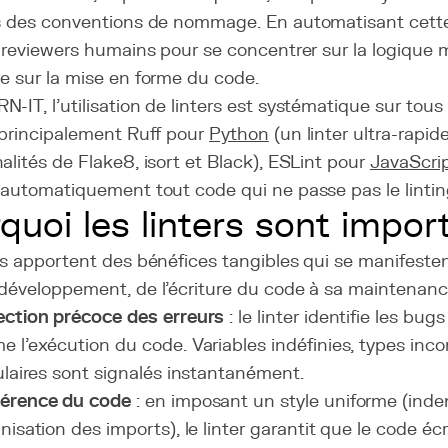
s des conventions de nommage. En automatisant cette vé
s reviewers humains pour se concentrer sur la logique mé
e sur la mise en forme du code.
-IT, l'utilisation de linters est systématique sur tous
 principalement Ruff pour
Python
(un linter ultra-rapid
alités de Flake8, isort et Black), ESLint pour
JavaScri
 automatiquement tout code qui ne passe pas le lintin
quoi les linters sont impor
ers apportent des bénéfices tangibles qui se manifest
 développement, de l'écriture du code à sa maintenanc
ction précoce des erreurs
: le linter identifie les bug
 l'exécution du code. Variables indéfinies, types inc
ulaires sont signalés instantanément.
érence du code
: en imposant un style uniforme (ind
nisation des imports), le linter garantit que le code écr