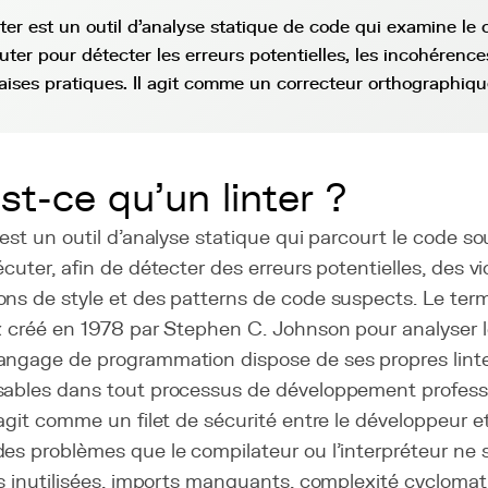
nter est un outil d'analyse statique de code qui examine le
uter pour détecter les erreurs potentielles, les incohérences
ises pratiques. Il agit comme un correcteur orthographiqu
st-ce qu'un linter ?
 est un outil d'analyse statique qui parcourt le code 
écuter, afin de détecter des erreurs potentielles, des vi
ns de style et des patterns de code suspects. Le terme
x créé en 1978 par Stephen C. Johnson pour analyser l
angage de programmation dispose de ses propres lint
sables dans tout processus de développement profess
 agit comme un filet de sécurité entre le développeur et
des problèmes que le compilateur ou l'interpréteur ne
es inutilisées, imports manquants, complexité cyclomat