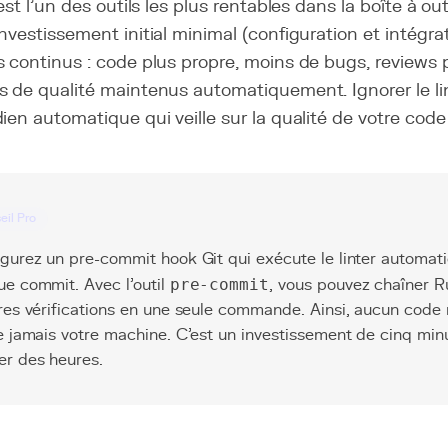
 est l'un des outils les plus rentables dans la boîte à ou
nvestissement initial minimal (configuration et intégrati
 continus : code plus propre, moins de bugs, reviews p
 de qualité maintenus automatiquement. Ignorer le lint
ien automatique qui veille sur la qualité de votre cod
eil Pro
gurez un pre-commit hook Git qui exécute le linter automa
e commit. Avec l'outil
pre-commit
, vous pouvez chaîner Ru
res vérifications en une seule commande. Ainsi, aucun code
e jamais votre machine. C'est un investissement de cinq min
r des heures.