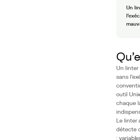
Un li
l'exéc
mauva
Qu'e
Un linter
sans l'ex
conventio
outil Uni
chaque l
indispen
Le linter
détecte 
: variabl