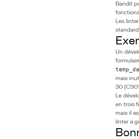
Bandit p
fonctions
Les linte
standard
Exem
Un dével
formulair
temp_d
mais inut
30 (C901
Le dévelo
en trois 
mais il e
linter a 
Bonn