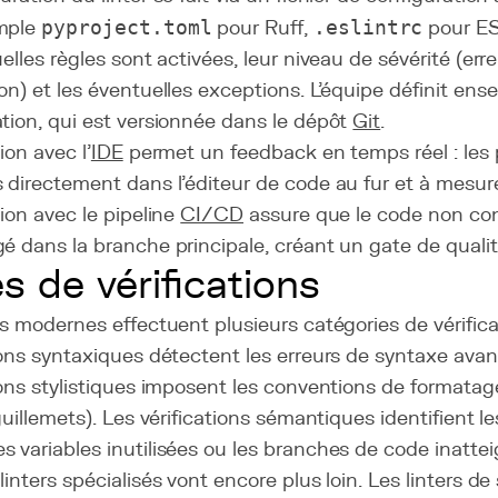
mple
pyproject.toml
pour Ruff,
.eslintrc
pour ESL
uelles règles sont activées, leur niveau de sévérité (err
on) et les éventuelles exceptions. L'équipe définit ens
tion, qui est versionnée dans le dépôt
Git
.
ion avec l'
IDE
permet un feedback en temps réel : les
 directement dans l'éditeur de code au fur et à mesure 
tion avec le pipeline
CI/CD
assure que le code non co
é dans la branche principale, créant un gate de quali
s de vérifications
rs modernes effectuent plusieurs catégories de vérifica
ions syntaxiques détectent les erreurs de syntaxe avant
ions stylistiques imposent les conventions de formatag
 guillemets). Les vérifications sémantiques identifient 
 variables inutilisées ou les branches de code inattei
linters spécialisés vont encore plus loin. Les linters 