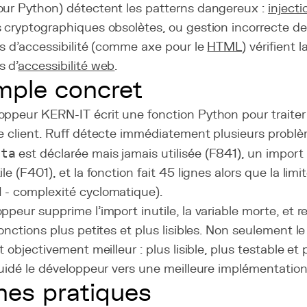
our Python) détectent les patterns dangereux :
injecti
 cryptographiques obsolètes, ou gestion incorrecte des
rs d'accessibilité (comme axe pour le
HTML
) vérifient 
s d'
accessibilité web
.
ple concret
oppeur KERN-IT écrit une fonction Python pour traiter
e client. Ruff détecte immédiatement plusieurs problè
ata
est déclarée mais jamais utilisée (F841), un impor
ile (F401), et la fonction fait 45 lignes alors que la lim
 - complexité cyclomatique).
ppeur supprime l'import inutile, la variable morte, et re
fonctions plus petites et plus lisibles. Non seulement le
st objectivement meilleur : plus lisible, plus testable e
guidé le développeur vers une meilleure implémentation
es pratiques