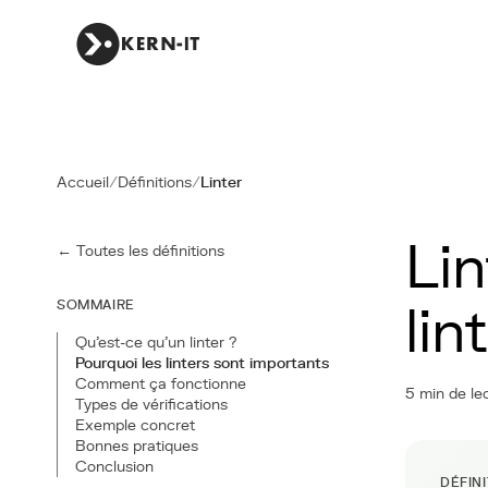
Accueil
/
Définitions
/
Linter
Lin
← Toutes les définitions
SOMMAIRE
lin
Qu'est-ce qu'un linter ?
Pourquoi les linters sont importants
Comment ça fonctionne
5 min de le
Types de vérifications
Exemple concret
Bonnes pratiques
Conclusion
DÉFIN