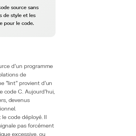
 code source sans
 de style et les
e pour le code.
source d'un programme
olations de
 "lint" provient d'un
e code C. Aujourd'hui,
ers, devenus
ionnel.
 le code déployé. Il
 signale pas forcément
ique excessive, ou