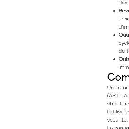
déve
Rev
revi
d'im
Qua
cycl
du 
Onb
immé
Com
Un linter
(AST - Ab
structure
l'utilisa
sécurité.
La config