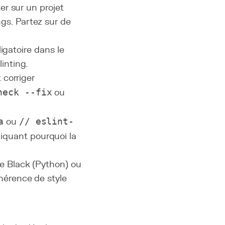
ter sur un projet
gs. Partez sur de
ligatoire dans le
inting.
 corriger
heck --fix
ou
a
ou
// eslint-
iquant pourquoi la
me Black (Python) ou
hérence de style