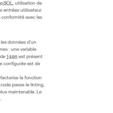
on
SQL
, utilisation de
 entrées utilisateur.
la conformité avec les
 les données d'un
mes : une variable
t de
json
est présent
ite configurée est de
factorise la fonction
 code passe le linting,
t plus maintenable. Le
.