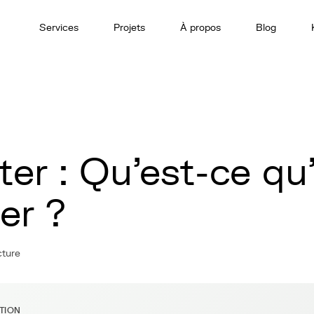
Services
Projets
À propos
Blog
ter : Qu'est-ce qu
ter ?
cture
ITION