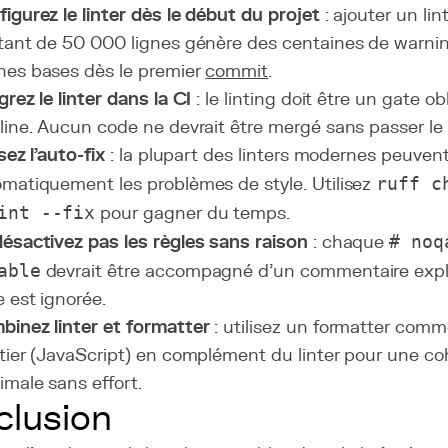
igurez le linter dès le début du projet
: ajouter un lin
tant de 50 000 lignes génère des centaines de warnin
es bases dès le premier
commit
.
grez le linter dans la CI
: le linting doit être un gate ob
line. Aucun code ne devrait être mergé sans passer le l
isez l'auto-fix
: la plupart des linters modernes peuvent
matiquement les problèmes de style. Utilisez
ruff c
int --fix
pour gagner du temps.
ésactivez pas les règles sans raison
: chaque
# noq
able
devrait être accompagné d'un commentaire expl
e est ignorée.
inez linter et formatter
: utilisez un formatter com
tier (JavaScript) en complément du linter pour une co
male sans effort.
lusion