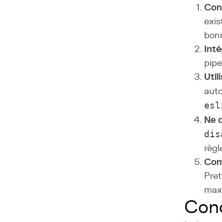
Conf
exis
bonn
Inté
pipe
Util
auto
esl
Ne d
dis
règl
Comb
Pret
maxi
Conc