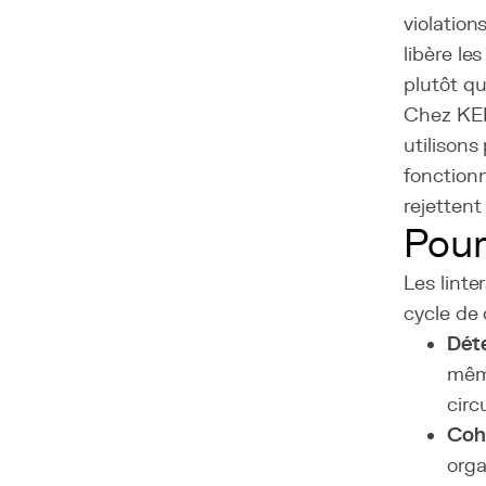
violation
libère le
plutôt qu
Chez KERN
utilisons
fonctionn
rejettent
Pour
Les lint
cycle de
Déte
même
circ
Coh
orga