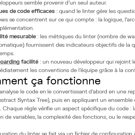
loppeurs semble provenir d'un seul auteur.
ues de code efficaces
: quand le linter gère les questi
ews se concentrent sur ce qui compte : la logique, l'arc
plémentation.
lité mesurable
: les métriques du linter (nombre de wa
omatique) fournissent des indicateurs objectifs de la q
temps.
oarding
facilité
: un nouveau développeur qui rejoint l
diatement les conventions de l'équipe grâce à la confi
ment ça fonctionne
 analyse le code en le convertissant d'abord en une re
stract Syntax Tree), puis en appliquant un ensemble d
. Chaque règle vérifie un aspect spécifique du code : l
tion de variables, la complexité des fonctions, ou le res
uration du linter se fait via un fichier de configuration 