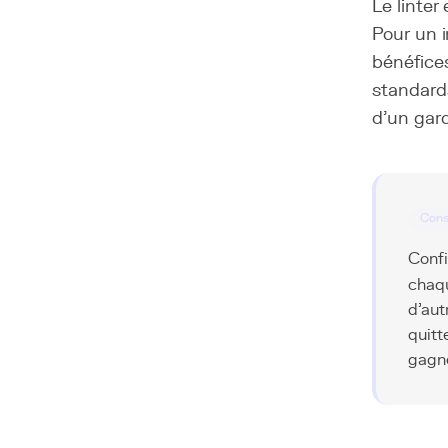
Le linter
Pour un i
bénéfices
standards
d'un gard
Cons
Confi
chaqu
d'aut
quitt
gagne