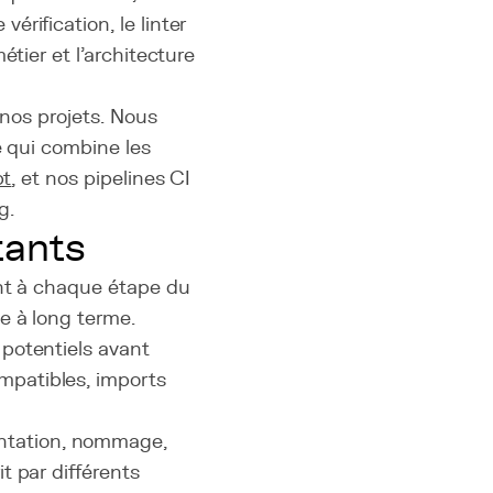
rification, le linter
tier et l'architecture
 nos projets. Nous
e qui combine les
pt
, et nos pipelines CI
g.
tants
ent à chaque étape du
e à long terme.
s potentiels avant
ompatibles, imports
entation, nommage,
it par différents