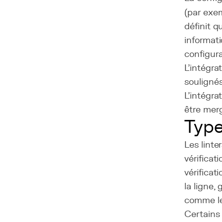
(par exe
définit q
informati
configura
L'intégrat
soulignés
L'intégra
être merg
Type
Les linte
vérificat
vérificat
la ligne,
comme les
Certains 