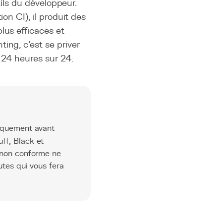
tils du développeur.
on CI), il produit des
lus efficaces et
ing, c'est se priver
e 24 heures sur 24.
tiquement avant
ff, Black et
 non conforme ne
utes qui vous fera