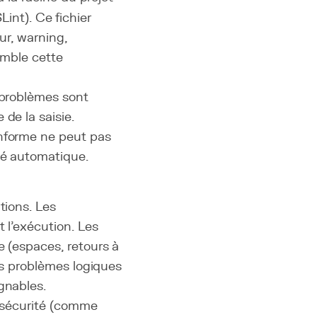
int). Ce fichier
eur, warning,
emble cette
 problèmes sont
de la saisie.
nforme ne peut pas
té automatique.
tions. Les
 l'exécution. Les
e (espaces, retours à
les problèmes logiques
gnables.
de sécurité (comme