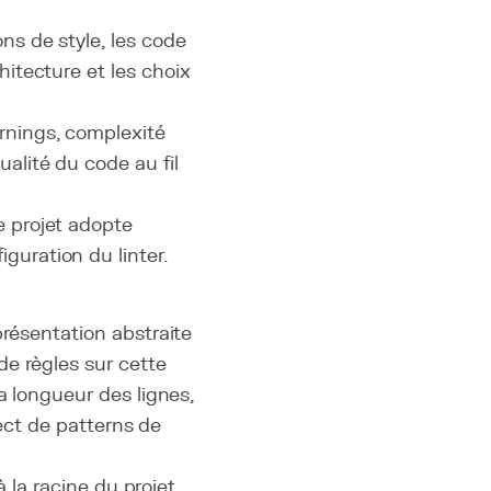
ons de style, les code
hitecture et les choix
rnings, complexité
ualité du code au fil
e projet adopte
guration du linter.
présentation abstraite
e règles sur cette
a longueur des lignes,
pect de patterns de
à la racine du projet