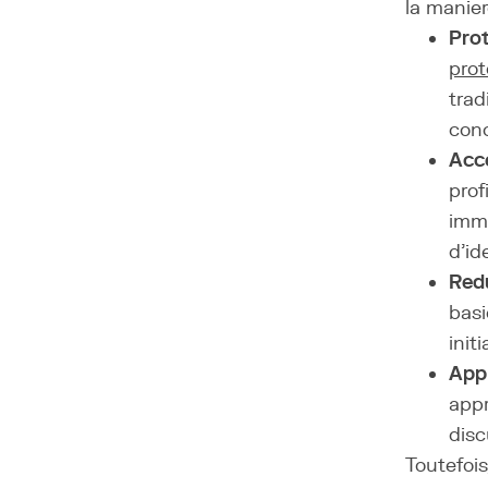
la manier
Prot
prot
trad
conc
Acce
prof
imme
d'id
Redu
basi
init
App
appr
disc
Toutefois