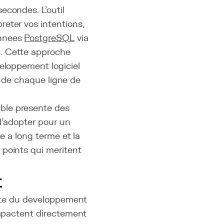
econdes. L'outil
eter vos intentions,
onnees
PostgreSQL
via
e. Cette approche
veloppement logiciel
le de chaque ligne de
ble presente des
 l'adopter pour un
e a long terme et la
 points qui meritent
t
lite du developpement
impactent directement