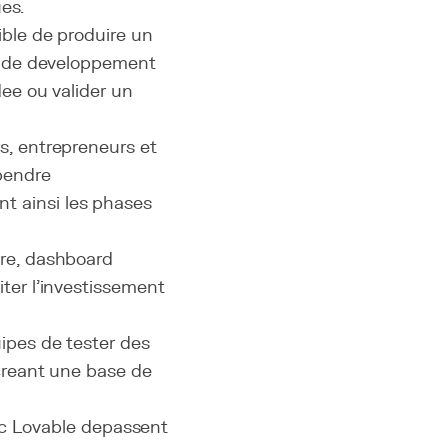
es.
ible de produire un
rs de developpement
dee ou valider un
s, entrepreneurs et
ependre
t ainsi les phases
re, dashboard
ter l'investissement
uipes de tester des
 creant une base de
vec Lovable depassent