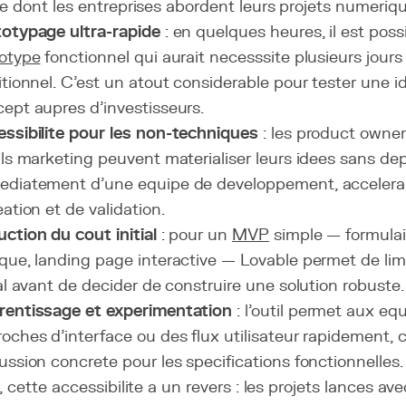
e dont les entreprises abordent leurs projets numeriqu
otypage ultra-rapide
: en quelques heures, il est poss
otype
fonctionnel qui aurait necesssite plusieurs jou
itionnel. C'est un atout considerable pour tester une i
ept aupres d'investisseurs.
ssibilite pour les non-techniques
: les product owner
ils marketing peuvent materialiser leurs idees sans d
diatement d'une equipe de developpement, acceleran
eation et de validation.
ction du cout initial
: pour un
MVP
simple — formulai
que, landing page interactive — Lovable permet de limi
ial avant de decider de construire une solution robuste.
rentissage et experimentation
: l'outil permet aux eq
oches d'interface ou des flux utilisateur rapidement,
ussion concrete pour les specifications fonctionnelles.
, cette accessibilite a un revers : les projets lances a