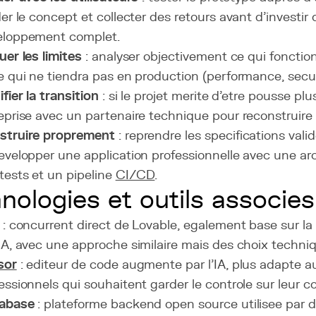
der le concept et collecter des retours avant d'investir
eloppement complet.
uer les limites
: analyser objectivement ce qui fonctio
e qui ne tiendra pas en production (performance, securi
ifier la transition
: si le projet merite d'etre pousse plus
eprise avec un partenaire technique pour reconstruire 
struire proprement
: reprendre les specifications vali
evelopper une application professionnelle avec une ar
tests et un pipeline
CI/CD
.
nologies et outils associes
: concurrent direct de Lovable, egalement base sur la
IA, avec une approche similaire mais des choix techniq
sor
: editeur de code augmente par l'IA, plus adapte 
essionnels qui souhaitent garder le controle sur leur c
abase
: plateforme backend open source utilisee par d