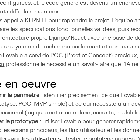
 configurees, et le code genere est devenu un enchev
s difficile a maintenir.
lors appel a KERN-IT pour reprendre le projet. L'equipe a
aire les specifications fonctionnelles validees, puis reco
architecture propre
Django
/React avec une base de 
e, un systeme de recherche performant et des tests a
e Lovable a servi de
POC
(Proof of Concept) precieux,
on
professionnelle necessite un savoir-faire que l'IA n
 en oeuvre
nir le perimetre
: identifier precisement ce que Lovable
totype, POC, MVP simple) et ce qui necesstera un d
essionnel (logique metier complexe, securite,
scalabili
r le prototype
: utiliser Lovable pour generer rapidem
 les ecrans principaux, les flux utilisateur et les donn
der avec les utilisateurs
: tester le prototype aupres d'