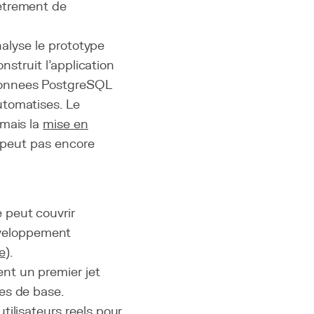
etrement de
nalyse le prototype
nstruit l'application
donnees PostgreSQL
utomatises. Le
 mais la
mise en
e peut pas encore
 peut couvrir
eveloppement
te
).
ent un premier jet
ees de base.
utilisateurs reels pour