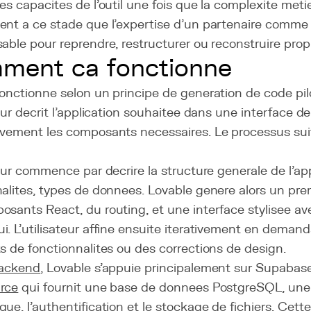
es capacites de l'outil une fois que la complexite met
ent a ce stade que l'expertise d'un partenaire comme
able pour reprendre, restructurer ou reconstruire prop
ment ca fonctionne
fonctionne selon un principe de generation de code pi
teur decrit l'application souhaitee dans une interface de
ivement les composants necessaires. Le processus su
teur commence par decrire la structure generale de l'app
alites, types de donnees. Lovable genere alors un pre
osants React, du routing, et une interface stylisee a
. L'utilisateur affine ensuite iterativement en demand
s de fonctionnalites ou des corrections de design.
ackend
, Lovable s'appuie principalement sur Supabas
rce
qui fournit une base de donnees PostgreSQL, un
ue, l'authentification et le stockage de fichiers. Cett