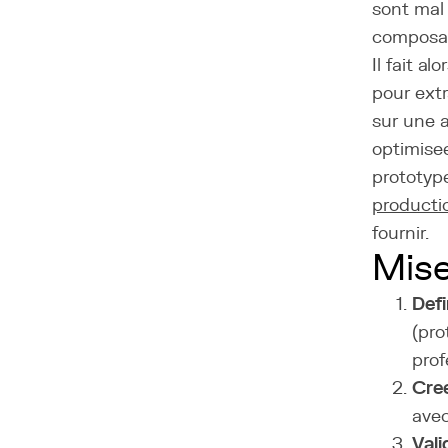
sont mal
composant
Il fait a
pour extr
sur une 
optimise
prototyp
producti
fournir.
Mise
Defi
(pro
prof
Cree
avec
Vali