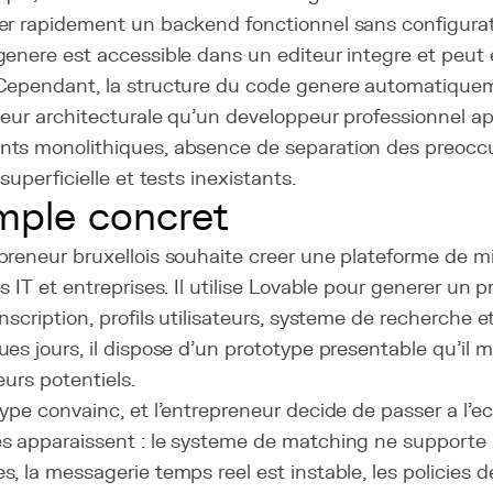
er rapidement un backend fonctionnel sans configurat
enere est accessible dans un editeur integre et peut 
 Cependant, la structure du code genere automatiqu
ueur architecturale qu'un developpeur professionnel app
ts monolithiques, absence de separation des preoccu
 superficielle et tests inexistants.
ple concret
reneur bruxellois souhaite creer une plateforme de mi
s IT et entreprises. Il utilise Lovable pour generer un p
nscription, profils utilisateurs, systeme de recherche 
es jours, il dispose d'un prototype presentable qu'il 
eurs potentiels.
ype convainc, et l'entrepreneur decide de passer a l'ech
 apparaissent : le systeme de matching ne supporte pa
, la messagerie temps reel est instable, les policies 