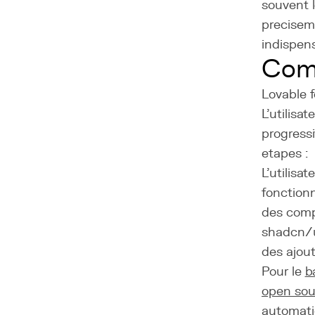
souvent l
precisem
indispens
Com
Lovable 
L'utilisa
progress
etapes :
L'utilisa
fonctionn
des comp
shadcn/ui
des ajout
Pour le
b
open sou
automatiq