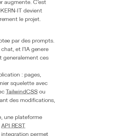
ier augmente. C'est
 KERN-IT devient
rement le projet.
lotee par des prompts.
 chat, et l'IA genere
it generalement ces
lication : pages,
mier squelette avec
vec
Tailwind
CSS
ou
ant des modifications,
e, une plateforme
e
API REST
e integration permet