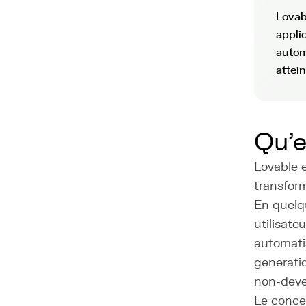
Lovab
applic
autom
attei
Qu'e
Lovable 
transfor
En quelqu
utilisate
automatis
generatio
non-deve
Le concep