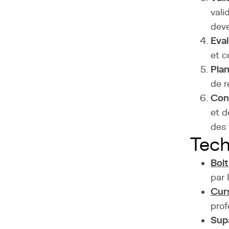
vali
dev
Eval
et c
Plan
de r
Con
et d
des 
Tech
Bolt
par 
Cur
prof
Sup