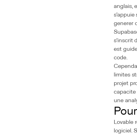
anglais, 
s'appuie 
generer 
Supabase
s'inscrit
est guide
code.
Cependan
limites s
projet pr
capacite
une analy
Pour
Lovable r
logiciel.