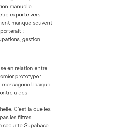
ion manuelle.
etre exporte vers
ement manque souvent
orterait :
pations, gestion
se en relation entre
remier prototype :
et messagerie basique.
montre a des
elle. C'est la que les
s les filtres
de securite Supabase