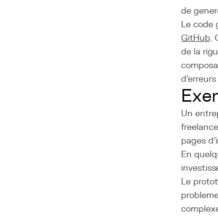
de gener
Le code g
GitHub
.
de la rig
composan
d'erreurs
Exem
Un entrep
freelance
pages d'i
En quelqu
investiss
Le protot
problemes
complexes