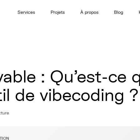
Services
Projets
À propos
Blog
vable : Qu'est-ce 
il de vibecoding ?
cture
ITION