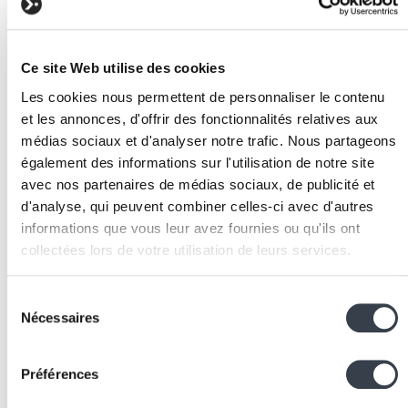
deduction des couts de developpement) sont exoneres
d'impot des societes. L'impot sur ces revenus passe
d'environ 50 000 euros a environ 7 500 euros, soit une
Ce site Web utilise des cookies
economie de 42 500 euros par an.
Les cookies nous permettent de personnaliser le contenu
Au total, les avantages fiscaux R&D representent plus d
et les annonces, d'offrir des fonctionnalités relatives aux
100 000 euros par an pour cette entreprise, un montant
médias sociaux et d'analyser notre trafic. Nous partageons
qui peut etre reinvesti dans l'innovation et le
également des informations sur l'utilisation de notre site
developpement de nouvelles fonctionnalites, y compris e
avec nos partenaires de médias sociaux, de publicité et
faisant appel a KERN-IT pour des modules
d'analyse, qui peuvent combiner celles-ci avec d'autres
complementaires.
informations que vous leur avez fournies ou qu'ils ont
Mise en oeuvre
collectées lors de votre utilisation de leurs services.
Identification des activites R&D :
analyser les
We work with
2 third parties
who may receive and
projets en cours et identifier ceux qui corresponden
Sélection
process your information.
Nécessaires
du
aux definitions de R&D du Manuel de Frascati.
consentement
Attention : le developpement logiciel classique (san
incertitude technologique) ne qualifie pas.
Préférences
Qualification du personnel :
verifier que les