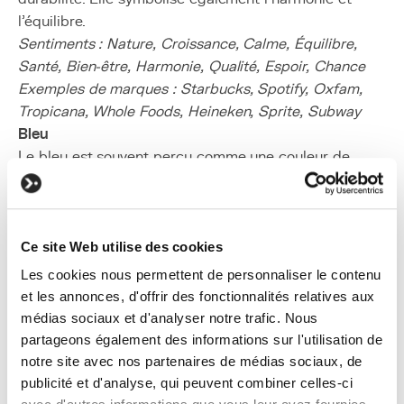
l'équilibre.
Sentiments : Nature, Croissance, Calme, Équilibre,
Santé, Bien-être, Harmonie, Qualité, Espoir, Chance
Exemples de marques : Starbucks, Spotify, Oxfam,
Tropicana, Whole Foods, Heineken, Sprite, Subway
Bleu
Le bleu est souvent perçu comme une couleur de
confiance et de sérénité. Elle évoque la stabilité et la
sécurité, ce qui en fait un choix privilégié pour les
entreprises qui cherchent à établir une relation de
confiance avec leurs clients. Cette couleur est
Ce site Web utilise des cookies
également apaisante, et elle peut réduire le stress.
Les cookies nous permettent de personnaliser le contenu
Sentiments : Calme, Sérénité, Confiance,
et les annonces, d'offrir des fonctionnalités relatives aux
Professionnel, Sécurité, Vérité, Tristesse
médias sociaux et d'analyser notre trafic. Nous
Exemples de marques : Facebook, Nivea, KBC,
partageons également des informations sur l'utilisation de
Samsung, Ford, PayPal
notre site avec nos partenaires de médias sociaux, de
Violet
publicité et d'analyse, qui peuvent combiner celles-ci