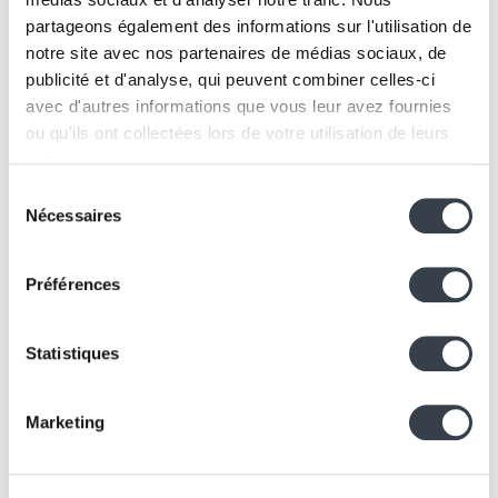
partageons également des informations sur l'utilisation de
notre site avec nos partenaires de médias sociaux, de
publicité et d'analyse, qui peuvent combiner celles-ci
avec d'autres informations que vous leur avez fournies
ou qu'ils ont collectées lors de votre utilisation de leurs
services.
Sélection
We work with
2 third parties
who may receive and
Nécessaires
du
process your information.
consentement
Préférences
Statistiques
Marketing