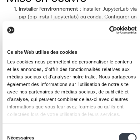
Installer l'environnement
: installer JupyterLab via
pip (pip install jupyterlab) ou conda. Configurer un
environnement virtuel dedie pour isoler les
dependances du projet.
Structurer le projet
: organiser les notebooks par
phase (exploration, nettoyage, modelisation,
Ce site Web utilise des cookies
reporting) et adopter une convention de nommage
Les cookies nous permettent de personnaliser le contenu
claire (01_exploration.ipynb, 02_cleaning.ipynb).
et les annonces, d'offrir des fonctionnalités relatives aux
Installer les bibliotheques
: ajouter les dependance
médias sociaux et d'analyser notre trafic. Nous partageons
de data science (pandas, numpy, matplotlib, seabor
également des informations sur l'utilisation de notre site
scikit-learn) et les documenter dans un fichier
avec nos partenaires de médias sociaux, de publicité et
requirements.txt.
d'analyse, qui peuvent combiner celles-ci avec d'autres
Versionner les notebooks
: utiliser Git pour
informations que vous leur avez fournies ou qu'ils ont
versionner les notebooks, avec un .gitignore qui
collectées lors de votre utilisation de leurs services.
exclut les fichiers de checkpoint. Considerer
nbstripout pour nettoyer les sorties avant le
commit
We work with
2 third parties
who may receive and
Sélection
Partager les resultats
: exporter les notebooks en
process your information.
Nécessaires
du