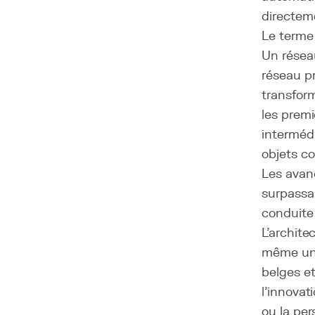
directem
Le terme
Un résea
réseau p
transform
les prem
intermédi
objets c
Les avan
surpassan
conduite
L'archite
même une
belges et
l'innovat
ou la per