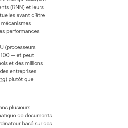
ents (RNN) et leurs
uelles avant d'être
es mécanismes
 des performances
PU (processeurs
H100 — et peut
is et des millions
 des entreprises
ing
) plutôt que
ans plusieurs
omatique de documents
ordinateur basé sur des