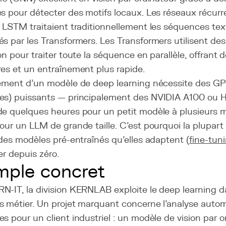
s pour détecter des motifs locaux. Les réseaux récurr
 LSTM traitaient traditionnellement les séquences text
és par les Transformers. Les Transformers utilisent d
on pour traiter toute la séquence en parallèle, offrant
es et un entraînement plus rapide.
nement d'un modèle de deep learning nécessite des G
es) puissants — principalement des NVIDIA A100 ou 
e quelques heures pour un petit modèle à plusieurs mo
our un LLM de grande taille. C'est pourquoi la plupart
 des modèles pré-entraînés qu'elles adaptent (
fine-tun
er depuis zéro.
ple concret
N-IT, la division KERNLAB exploite le deep learning d
s métier. Un projet marquant concerne l'analyse aut
s pour un client industriel : un modèle de vision par 