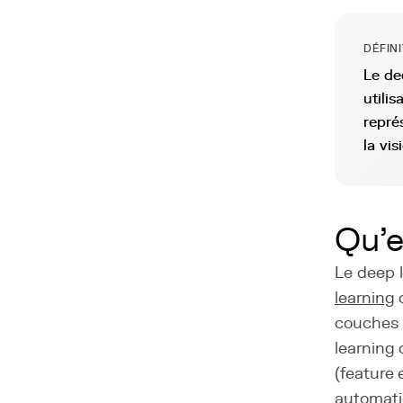
DÉFIN
Le de
utili
repré
la vi
Qu'e
Le deep 
learning
q
couches 
learning 
(feature
automati