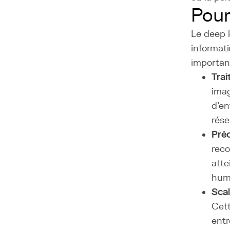
Pour
Le deep 
informati
importanc
Trai
imag
d'en
rése
Préc
reco
atte
hum
Scal
Cett
entr