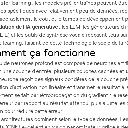
sfer learning :
les modèles pré-entraînés peuvent être
es spécifiques avec relativement peu de données, réd
idérablement le coût et le temps de développement p
ation de l'IA générative :
les LLM, les générateurs d'
-E) et les outils de synthèse vocale reposent tous sur
 learning, faisant de cette technologie le socle de la ré
ment ça fonctionne
u de neurones profond est composé de neurones artifi
: une couche d'entrée, plusieurs couches cachées et u
eurone reçoit des signaux pondérés de la couche pré
ion d'activation non linéaire et transmet le résultat à 
ement se fait par rétropropagation du gradient : le rése
erreur par rapport au résultat attendu, puis ajuste le
 pour réduire cette erreur.
s architectures dominent selon le type de données. Le
fs (CNN) excellent en vision par ordinateur grâce à des