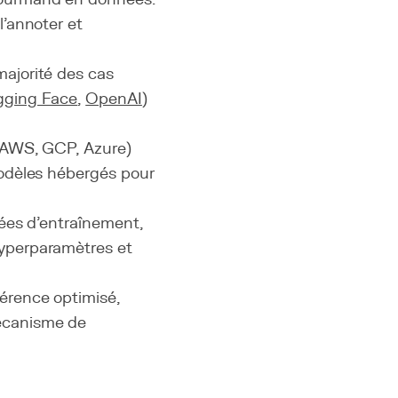
l'annoter et
majorité des cas
ging Face
,
OpenAI
)
 (AWS, GCP, Azure)
dèles hébergés pour
ées d'entraînement,
hyperparamètres et
férence optimisé,
mécanisme de