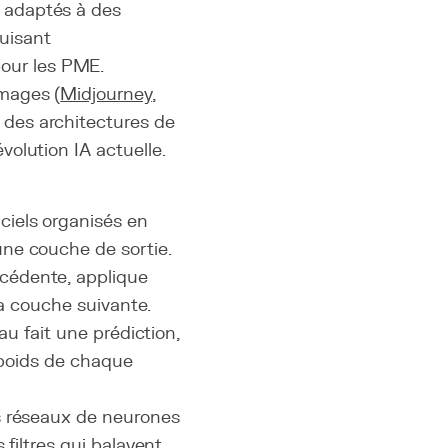
 adaptés à des
uisant
our les PME.
images (
Midjourney
,
 des architectures de
volution IA actuelle.
ciels organisés en
ne couche de sortie.
cédente, applique
la couche suivante.
au fait une prédiction,
s poids de chaque
s réseaux de neurones
 filtres qui balayent