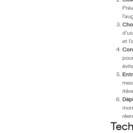
Prév
l'au
Choi
d'us
et l
Conf
pour
évit
Entr
mesu
itér
Dépl
moni
réen
Tech