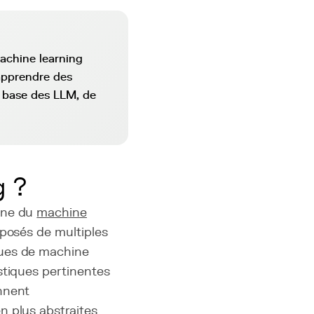
achine learning
 apprendre des
a base des LLM, de
g ?
ine du
machine
mposés de multiples
ques de machine
stiques pertinentes
nnent
n plus abstraites