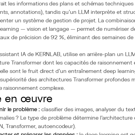
ait les informations des plans et schémas techniques
ts, annotations), tandis qu'un LLM interprète et str
menter un système de gestion de projet. La combinais
learning — vision et langage — permet de numériser de
taux de précision de 92 %, éliminant des semaines de 
assistant IA de KERNLAB, utilise en arrière-plan un L
ecture Transformer dont les capacités de raisonnement
lle sont le fruit direct d'un entraînement deep learni
a supériorité des architectures Transformer profondes 
e raisonnement complexe.
e en œuvre
nir le problème :
classifier des images, analyser du tex
alies ? Le type de problème détermine l'architecture d
, Transformer, autoencodeur).
ecter et préparer les données :
le deep learning est 