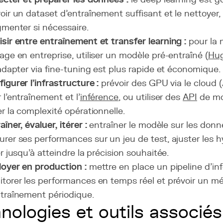
oir un dataset d'entraînement suffisant et le nettoyer, 
gmenter si nécessaire.
sir entre entraînement et transfer learning :
pour la 
age en entreprise, utiliser un modèle pré-entraîné (
Hug
'adapter via fine-tuning est plus rapide et économique.
igurer l'infrastructure :
prévoir des GPU via le cloud
 l'entraînement et l'
inférence
, ou utiliser des
API
de mo
er la complexité opérationnelle.
aîner, évaluer, itérer :
entraîner le modèle sur les donn
rer ses performances sur un jeu de test, ajuster les 
er jusqu'à atteindre la précision souhaitée.
oyer en production :
mettre en place un pipeline d'in
torer les performances en temps réel et prévoir un 
traînement périodique.
nologies et outils associés