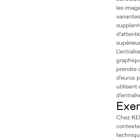
les image
variantes
supplant
d'attenti
supérieur
L'entraî
graphiqu
prendre d
d'euros p
utilisent
d'entraîn
Exem
Chez KER
contexte
technique