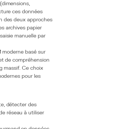
 (dimensions,
ucture ces données
on des deux approches
s archives papier
saisie manuelle par
LM moderne basé sur
 et de compréhension
ng massif. Ce choix
modernes pour les
te, détecter des
e réseau à utiliser
gourmand en données.