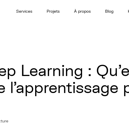
Services
Projets
À propos
Blog
ep Learning : Qu'e
e l'apprentissage 
cture