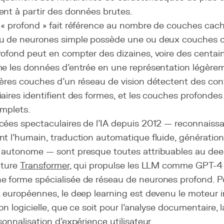
ent à partir des données brutes.
 « profond » fait référence au nombre de couches cach
u de neurones simple possède une ou deux couches c
rofond peut en compter des dizaines, voire des centa
e les données d'entrée en une représentation légèreme
ières couches d'un réseau de vision détectent des con
aires identifient des formes, et les couches profonde
omplets.
cées spectaculaires de l'IA depuis 2012 — reconnaiss
t l'humain, traduction automatique fluide, génération
 autonome — sont presque toutes attribuables au deep
cture
Transformer
, qui propulse les LLM comme GPT-4 e
 forme spécialisée de réseau de neurones profond. Po
 européennes, le deep learning est devenu le moteur i
ion logicielle, que ce soit pour l'analyse documentaire,
sonnalisation d'expérience utilisateur.