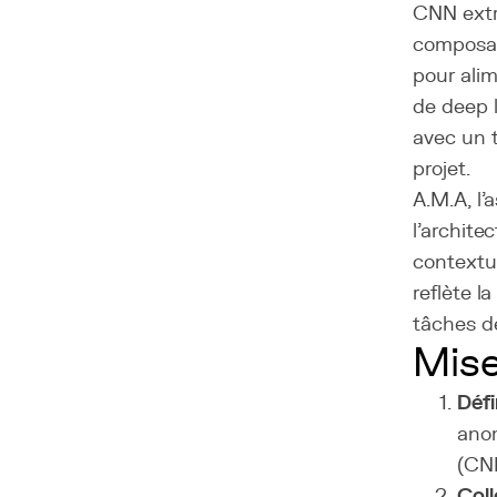
CNN extr
composan
pour ali
de deep 
avec un 
projet.
A.M.A, l'
l'archit
contextue
reflète l
tâches d
Mis
Défi
anom
(CNN
Coll