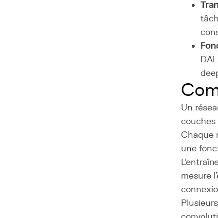
Tran
tâch
cons
Fond
DALL
deep
Com
Un résea
couches 
Chaque n
une fonct
L'entraîn
mesure l'
connexion
Plusieur
convoluti