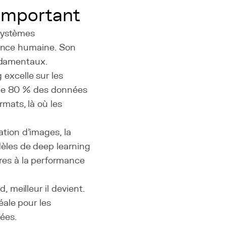
 important
 systèmes
gence humaine. Son
ondamentaux.
 excelle sur les
us de 80 % des données
rmats, là où les
tion d'images, la
dèles de deep learning
res à la performance
 meilleur il devient.
éale pour les
ées.