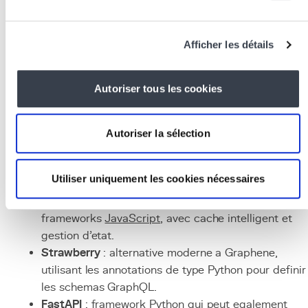
Tester et monitorer
: testez vos resolvers avec des
tests unitaires
Python
et vos requetes avec des test
d'integration. Mettez en place du monitoring pour
Afficher les détails
suivre les performances des requetes en productio
et identifier les resolvers lents.
Technologies et outils
Autoriser tous les cookies
associes
Autoriser la sélection
Graphene-Django
: bibliotheque Python qui integre
GraphQL avec Django, generant des types a partir
Utiliser uniquement les cookies nécessaires
des modeles ORM.
Apollo Client
: client GraphQL pour React et d'autr
frameworks
JavaScript
, avec cache intelligent et
gestion d'etat.
Strawberry
: alternative moderne a Graphene,
utilisant les annotations de type Python pour definir
les schemas GraphQL.
FastAPI
:
framework
Python qui peut egalement