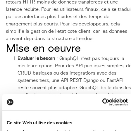
retours HTTP, moins de donnees transferees et une
latence reduite. Pour les utilisateurs finaux, cela se tradui
par des interfaces plus fluides et des temps de
chargement plus courts. Pour les developpeurs, cela
simplifie la gestion de l'etat cote client, car les donnees
arrivent deja dans la structure attendue.
Mise en oeuvre
Evaluer le besoin
: GraphQL n'est pas toujours la
meilleure option. Pour des API publiques simples, d
CRUD basiques ou des integrations avec des
systemes tiers, une API REST Django ou FastAPI
reste souvent plus adaptee. GraphQL brille dans les
applications a interface riche avec des relations
complexes entre entites.
Definir le schema
: concevez votre schema GraphQ
en partant des besoins du frontend. Identifiez les
Ce site Web utilise des cookies
types principaux, leurs relations et les operations