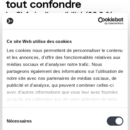
tout confondre
Le SLA de disponibilité (99,9 %,
99,99 %)
Un SLA exprimé en pourcentage et qui concerne les
serveurs, le réseau, l’infrastructure et l’hébergement.
Ce site Web utilise des cookies
👉
Il est lié à l’hébergeur.
Les cookies nous permettent de personnaliser le contenu
Il garantit que l’infrastructure est accessible.
et les annonces, d'offrir des fonctionnalités relatives aux
Il ne garantit pas qu’un problème applicatif sera
médias sociaux et d'analyser notre trafic. Nous
corrigé immédiatement.
partageons également des informations sur l'utilisation de
Le SLA de
maintenance
notre site avec nos partenaires de médias sociaux, de
applicative
publicité et d'analyse, qui peuvent combiner celles-ci
La maintenance garantit :
avec d'autres informations que vous leur avez fournies
Des délais de prise en charge
ou qu'ils ont collectées lors de votre utilisation de leurs
Des délais d’analyse
services.
Des délais d’intervention
Sélection
Des niveaux de priorité clairs
We work with
2 third parties
who may receive and
Nécessaires
du
👉
La maintenance garantit une réactivité, pas une
process your information.
consentement