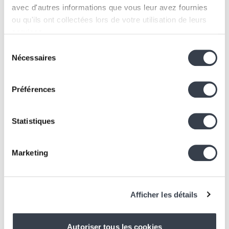
avec d'autres informations que vous leur avez fournies
ou qu'ils ont collectées lors de votre utilisation de leurs
services.
Sélection
We work with
2 third parties
who may receive and
Nécessaires
du
process your information.
consentement
Préférences
Statistiques
Marketing
Afficher les détails
Autoriser tous les cookies