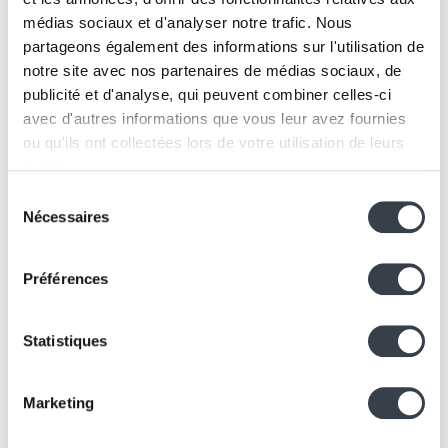
médias sociaux et d'analyser notre trafic. Nous
partageons également des informations sur l'utilisation de
notre site avec nos partenaires de médias sociaux, de
publicité et d'analyse, qui peuvent combiner celles-ci
avec d'autres informations que vous leur avez fournies
ou qu'ils ont collectées lors de votre utilisation de leurs
services.
Sélection
We work with
2 third parties
who may receive and
Nécessaires
du
process your information.
consentement
Préférences
Statistiques
Marketing