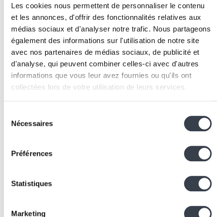
Gérer la fenêtre de contexte :
implémenter une
Les cookies nous permettent de personnaliser le contenu
stratégie de troncature ou de résumé pour les
et les annonces, d'offrir des fonctionnalités relatives aux
conversations longues. Prioriser les informations les
médias sociaux et d'analyser notre trafic. Nous partageons
plus récentes et pertinentes.
également des informations sur l'utilisation de notre site
avec nos partenaires de médias sociaux, de publicité et
Monitorer les coûts :
mettre en place un tableau d
d'analyse, qui peuvent combiner celles-ci avec d'autres
bord de suivi des tokens consommés par endpoint,
informations que vous leur avez fournies ou qu'ils ont
par utilisateur et par type de requête pour identifier
collectées lors de votre utilisation de leurs services.
les optimisations possibles.
Cacher les résultats :
pour les requêtes fréquentes
We work with
2 third parties
who may receive and
ou similaires, implémenter un cache sémantique qui
Sélection
process your information.
Nécessaires
du
évite de reconsommer des tokens pour des questio
consentement
déjà traitées.
Choisir le bon modèle :
utiliser des modèles plus
Préférences
petits et moins chers pour les tâches simples
(classification, extraction) et réserver les modèles
Statistiques
puissants pour les tâches complexes (raisonnement
rédaction).
Technologies et outils
Marketing