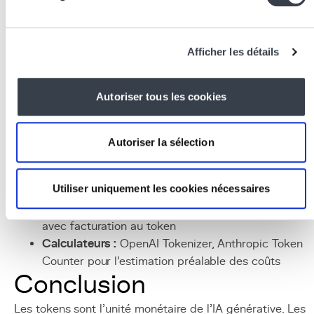
associés
Tokeniseurs :
tiktoken (OpenAI), SentencePiece
Afficher les détails
(Google),
Hugging Face
Tokenizers pour le compta
et l'analyse
Autoriser tous les cookies
Optimisation :
prompt compression (LLMLingua),
semantic caching (GPTCache), prefix caching (natif
chez Anthropic)
Autoriser la sélection
Monitoring :
LangSmith, Helicone, Portkey pour le
suivi détaillé de la consommation de tokens et des
Utiliser uniquement les cookies nécessaires
coûts
APIs :
OpenAI API, Anthropic API, Google Vertex AI
avec facturation au token
Calculateurs :
OpenAI Tokenizer, Anthropic Token
Counter pour l'estimation préalable des coûts
Conclusion
Les tokens sont l'unité monétaire de l'IA générative. Les