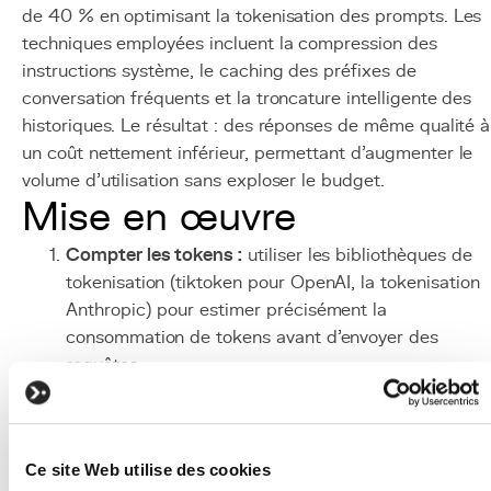
de 40 % en optimisant la tokenisation des prompts. Les
techniques employées incluent la compression des
instructions système, le caching des préfixes de
conversation fréquents et la troncature intelligente des
historiques. Le résultat : des réponses de même qualité à
un coût nettement inférieur, permettant d'augmenter le
volume d'utilisation sans exploser le budget.
Mise en œuvre
Compter les tokens :
utiliser les bibliothèques de
tokenisation (tiktoken pour OpenAI, la tokenisation
Anthropic) pour estimer précisément la
consommation de tokens avant d'envoyer des
requêtes.
Optimiser les prompts :
rédiger des instructions
concises et structurées. Éliminer les redondances,
utiliser des listes plutôt que des paragraphes
Ce site Web utilise des cookies
verbeux, et tester différentes formulations.